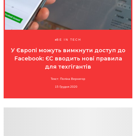
BE IN TECH
У Європі можуть вимкнути доступ до
Facebook: ЄС вводить нові правила
для техгігантів
Текст: Поліна Вернигор
15 Грудня 2020