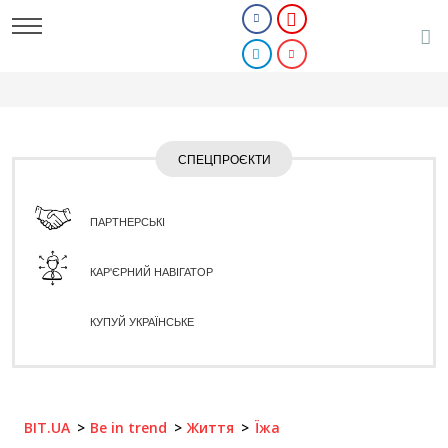
СПЕЦПРОЄКТИ
ПАРТНЕРСЬКІ
КАР'ЄРНИЙ НАВІГАТОР
КУПУЙ УКРАЇНСЬКЕ
BIT.UA
Be in trend
Життя
Їжа