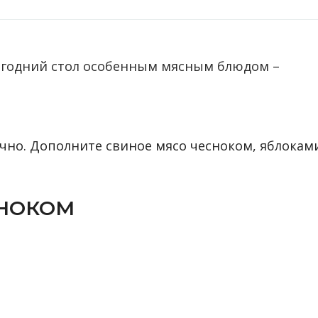
вогодний стол особенным мясным блюдом –
ично. Дополните свиное мясо чесноком, яблокам
СНОКОМ