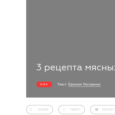
3 рецепта мясны
Текст:
Евгения Лисовенко
ЇЖА
SHARE
TWEET
POCKET