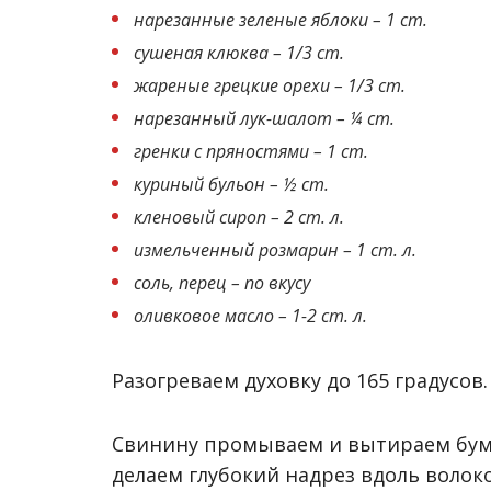
нарезанные зеленые яблоки – 1 ст.
сушеная клюква – 1/3 ст.
жареные грецкие орехи – 1/3 ст.
нарезанный лук-шалот – ¼ ст.
гренки с пряностями – 1 ст.
куриный бульон – ½ ст.
кленовый сироп – 2 ст. л.
измельченный розмарин – 1 ст. л.
соль, перец – по вкусу
оливковое масло – 1-2 ст. л.
Разогреваем духовку до 165 градусов.
Свинину промываем и вытираем бума
делаем глубокий надрез вдоль волоко