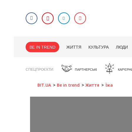
BE IN TREND
ЖИТТЯ
КУЛЬТУРА
ЛЮДИ
СПЕЦПРОЄКТИ
ПАРТНЕРСЬКІ
КАР'ЄРН
BIT.UA
Be in trend
Життя
Їжа