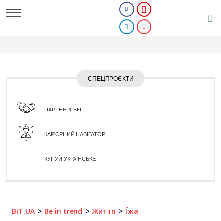
СПЕЦПРОЄКТИ
ПАРТНЕРСЬКІ
КАР'ЄРНИЙ НАВІГАТОР
КУПУЙ УКРАЇНСЬКЕ
BIT.UA
Be in trend
Життя
Їжа