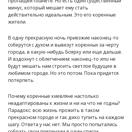
пропащей планете. Но есть один существенный
минус, который мешает ему стать
действительно идеальным. Это его коренные
жители.
В одну прекрасную ночь приезжие наконец-то
соберутся с духом и вывезут коренных за черту
города, в какую-нибудь Боярку или еще дальше.
И вздохнут с облегчением: наконец-то
эти
не
будут мешать нам строить светлое будущее в
любимом городе. Но это потом. Пока придется
потерпеть.
Почему коренные киевляне настолько
неадаптированы к жизни и ни на что не годны?
Парадокс: всю жизнь прожить в таком
прекрасном городе и так дико тупить на каждом
шагу. Ответа у нас нет. Мы просто попытались
собрать свои претензии в один список.