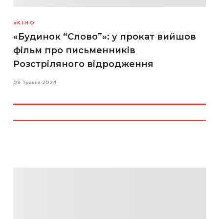
КІНО
«Будинок “Слово”»: у прокат вийшов
фільм про письменників
Розстріляного відродження
09 Травня 2024