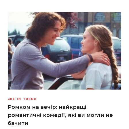
BE IN TREND
Ромком на вечір: найкращі
романтичні комедії, які ви могли не
бачити