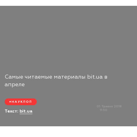
Самые читаемые материалы bit.ua в
апреле
НАУКПОП
01 Травня 2018
11:50
Текст:
bit.ua