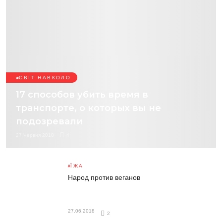
СВІТ НАВКОЛО
17 способов убить время в
транспорте, о которых вы не
подозревали
27 Червня 2018
4
ЇЖА
Народ против веганов
27.06.2018
2