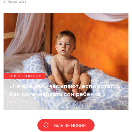
27 Червня 2018
СВІТ НАВКОЛО
«Не все дети засыпают, если устали».
Как организовать сон ребенка
27 Червня 2018
БІЛЬШЕ НОВИН