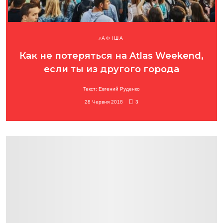
АФІША
Как не потеряться на Atlas Weekend,
если ты из другого города
Текст: Евгений Руденко
28 Червня 2018
3