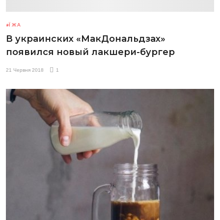
ЇЖА
В украинских «МакДональдзах»
появился новый лакшери-бургер
21 Червня 2018
1