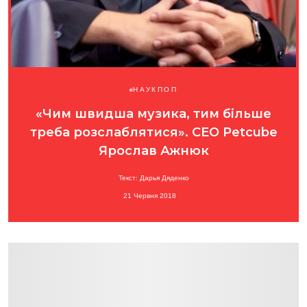
НАУКПОП
«Чим швидша музика, тим більше
треба розслаблятися». CEO Petcube
Ярослав Ажнюк
Текст: Дарья Дяденко
21 Червня 2018