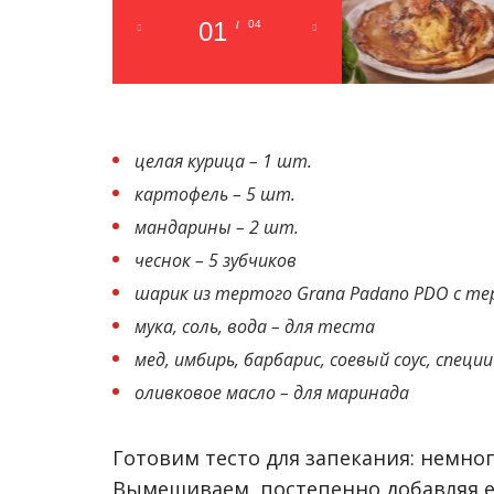
01
04
/
целая курица – 1 шт.
картофель – 5 шт.
мандарины – 2 шт.
чеснок – 5 зубчиков
шарик из тертого Grana Padano PDO с 
мука, соль, вода – для теста
мед, имбирь, барбарис, соевый соус, специ
оливковое масло – для маринада
Готовим тесто для запекания: немног
Вымешиваем, постепенно добавляя е