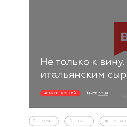
Не только к вину.
итальянским сыр
Текст:
bit.ua
ПАРТНЕРСЬКИЙ
07
SHARE
TWEET
POCKET