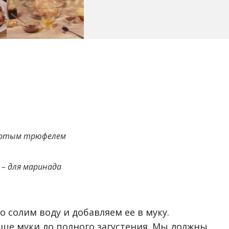
тертым трюфелем
и – для маринада
о солим воду и добавляем ее в муку.
ще муки до полного загустения. Мы должны