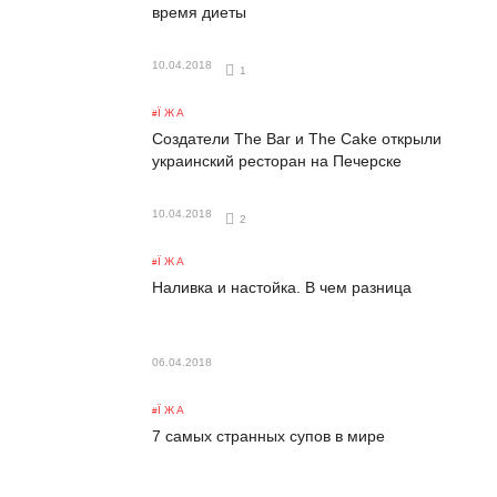
время диеты
10.04.2018
1
ЇЖА
Создатели The Bar и The Cake открыли
украинский ресторан на Печерске
10.04.2018
2
ЇЖА
Наливка и настойка. В чем разница
06.04.2018
ЇЖА
7 самых странных супов в мире