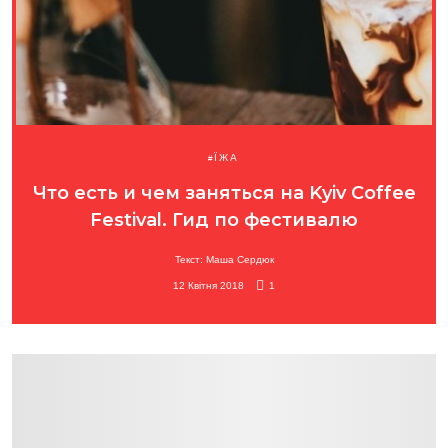
ЇЖА
Что есть и чем заняться на Kyiv Coffee
Festival. Гид по фестивалю
Текст: Маша Сердюк
12 Квітня 2018
1