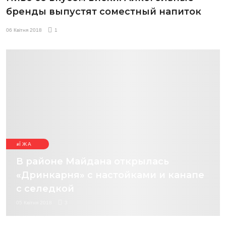
бренды выпустят соместный напиток
06 Квітня 2018
1
ЇЖА
В районе Майдана открылась
«Дринкарня» с настойками и канапе
с селедкой
05 Квітня 2018
3