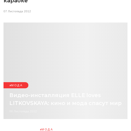
караоке
07 Листопада 2012
МОДА
Видео-инсталляция ELLE loves
LITKOVSKAYA: кино и мода спасут мир
06 Листопада 2012
МОДА