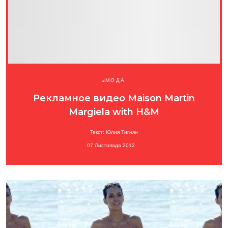
МОДА
Рекламное видео Maison Martin
Margiela with H&M
Текст: Юлия Тигнян
07 Листопада 2012