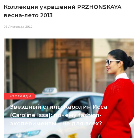
Коллекция украшений PRZHONSKAYA
весна-лето 2013
06 Листопада 2012
ПОГЛЯДИ
Звездный стиль: Каролин Исса
(Caroline Issa): почему fashion-
эксперименты – не для всех?
05 Листопада 2012