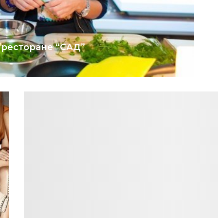
 ресторане “САД”