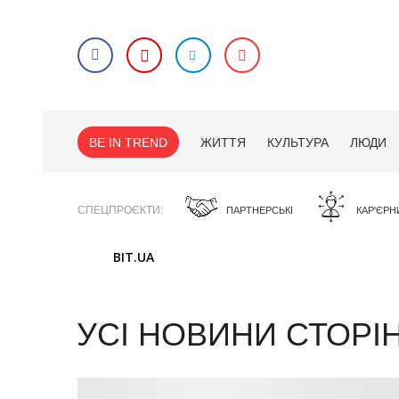
BE IN TREND
ЖИТТЯ
КУЛЬТУРА
ЛЮДИ
СПЕЦПРОЄКТИ
ПАРТНЕРСЬКІ
КАР'ЄРН
BIT.UA
УСІ НОВИНИ
СТОРІ