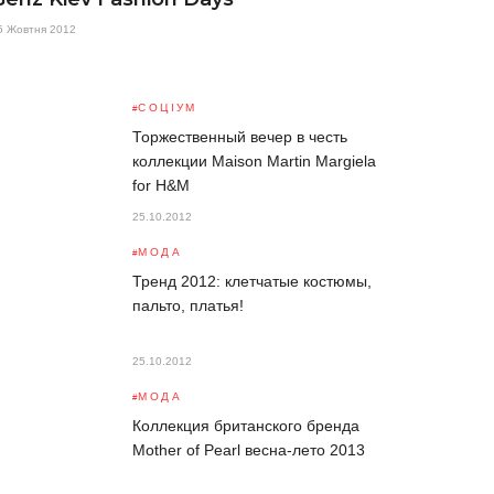
5 Жовтня 2012
СОЦІУМ
Торжественный вечер в честь
коллекции Maison Martin Margiela
for H&M
25.10.2012
МОДА
Тренд 2012: клетчатые костюмы,
пальто, платья!
25.10.2012
МОДА
Коллекция британского бренда
Mother of Pearl весна-лето 2013