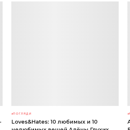
ПОГЛЯДИ
-
Loves&Hates: 10 любимых и 10
нелюбимых вещей Алёны Глухих,