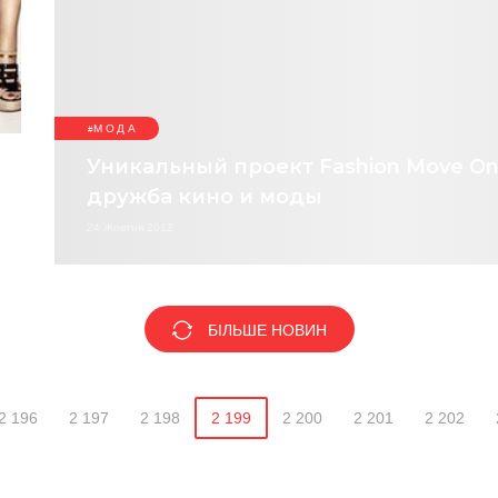
МОДА
Уникальный проект Fashion Move On 
дружба кино и моды
24 Жовтня 2012
БІЛЬШЕ НОВИН
2 196
2 197
2 198
2 199
2 200
2 201
2 202