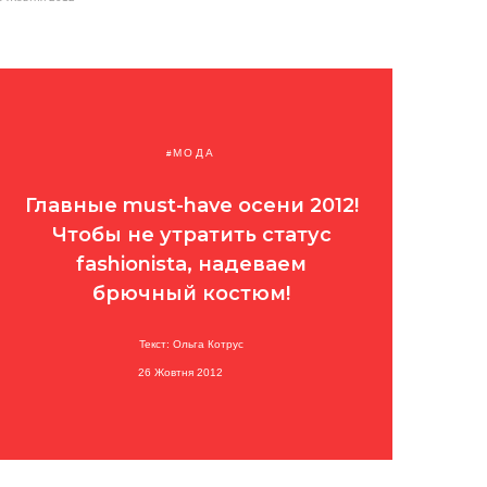
МОДА
Главные must-have осени 2012!
Чтобы не утратить статус
fashionista, надеваем
брючный костюм!
Текст: Ольга Котрус
26 Жовтня 2012