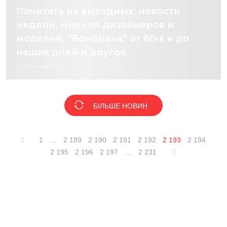
Почитать на выходных: новости
недели, мнения дизайнеров и
моделей, “Бондиана” от 60-х и до
наших дней и другое
10 Листопада 2012
БІЛЬШЕ НОВИН
1
…
2 189
2 190
2 191
2 192
2 193
2 194
2 195
2 196
2 197
…
2 231