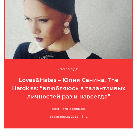
ПОГЛЯДИ
Loves&Hates – Юлия Санина, The
Hardkiss: “влюбляюсь в талантливых
личностей раз и навсегда”
Текст: Тетяна Гриньова
13 Листопада 2012
1