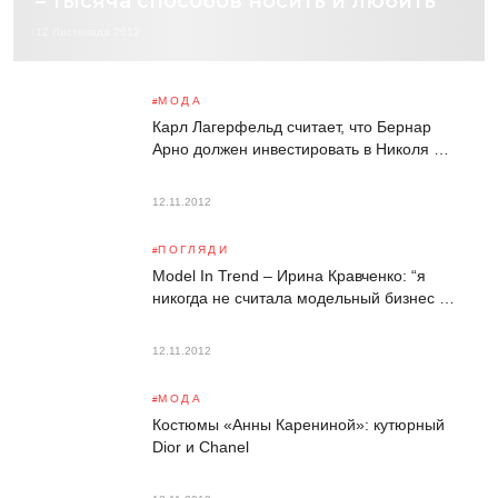
– тысяча способов носить и любить
12 Листопада 2012
МОДА
Карл Лагерфельд считает, что Бернар
Арно должен инвестировать в Николя …
12.11.2012
ПОГЛЯДИ
Model In Trend – Ирина Кравченко: “я
никогда не считала модельный бизнес …
12.11.2012
МОДА
Костюмы «Анны Карениной»: кутюрный
Dior и Chanel