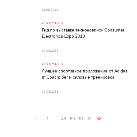
11.09.2013
ҐАДЖЕТИ
Гид по выставке техноновинок Consumer
Electronics Expo 2013
06.09.2013
ҐАДЖЕТИ
Лучшее спортивное приложение от Adidas
miCoach: бег и силовые тренировки
05.06.2013
1
…
49
50
51
52
53