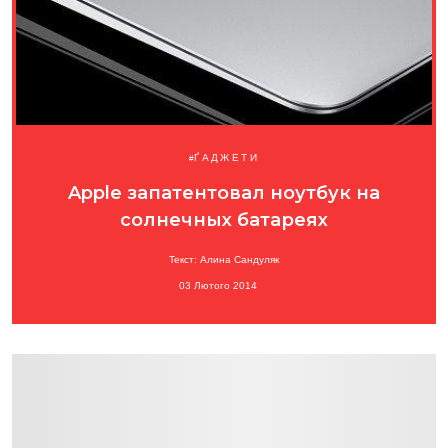
ҐАДЖЕТИ
Apple запатентовал ноутбук на
солнечных батареях
Текст: Алина Сандуляк
03 Лютого 2014