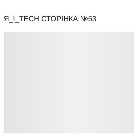
Я_І_TECH
СТОРІНКА №53