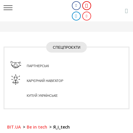
СПЕЦПРОЄКТИ
ПАРТНЕРСЬКІ
КАР'ЄРНИЙ НАВІГАТОР
КУПУЙ УКРАЇНСЬКЕ
BIT.UA
Be in tech
Я_і_tech