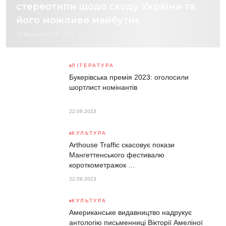
стереотипи щодо сходу України та
його можливе майбутнє
22 Вересня 2023
1
ЛІТЕРАТУРА
Букерівська премія 2023: оголосили
шортлист номінантів
22.09.2023
КУЛЬТУРА
Arthouse Traffic скасовує покази
Мангеттенського фестивалю
короткометражок …
22.09.2023
КУЛЬТУРА
Американське видавництво надрукує
антологію письменниці Вікторії Амеліної