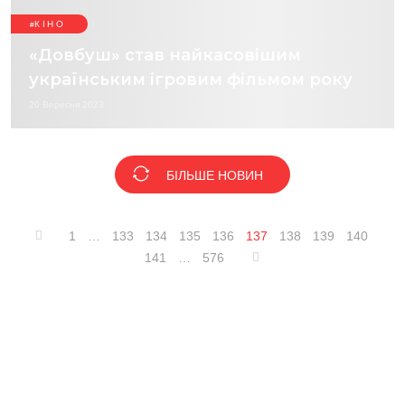
КІНО
«Довбуш» став найкасовішим
українським ігровим фільмом року
20 Вересня 2023
БІЛЬШЕ НОВИН
1
…
133
134
135
136
137
138
139
140
141
…
576