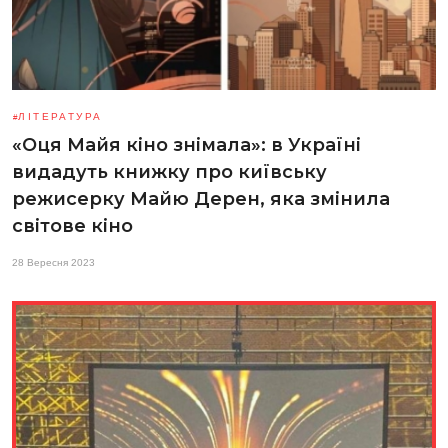
ЛІТЕРАТУРА
«Оця Майя кіно знімала»: в Україні
видадуть книжку про київську
режисерку Майю Дерен, яка змінила
світове кіно
28 Вересня 2023