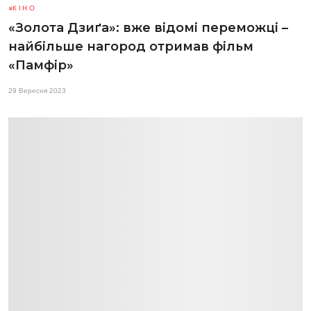
КІНО
«Золота Дзиґа»: вже відомі переможці –
найбільше нагород отримав фільм
«Памфір»
29 Вересня 2023