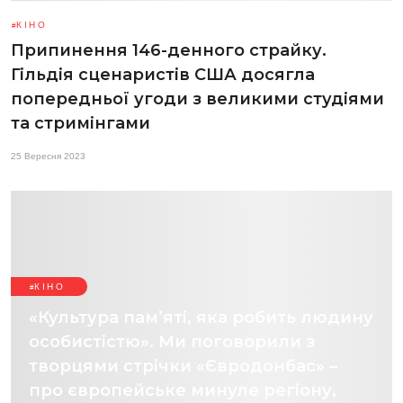
КІНО
Припинення 146-денного страйку.
Гільдія сценаристів США досягла
попередньої угоди з великими студіями
та стримінгами
25 Вересня 2023
КІНО
«Культура пам’яті, яка робить людину
особистістю». Ми поговорили з
творцями стрічки «Євродонбас» –
про європейське минуле регіону,