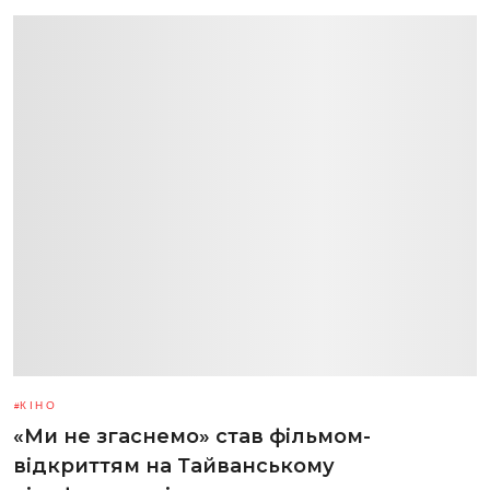
КІНО
«Ми не згаснемо» став фільмом-
відкриттям на Тайванському