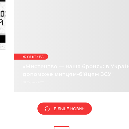
КУЛЬТУРА
«Мистецтво — наша броня»: в Україн
допоможе митцям-бійцям ЗСУ
28 Серпня 2023
БІЛЬШЕ НОВИН