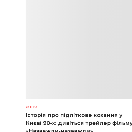
КІНО
Історія про підліткове кохання у
Києві 90-х: дивіться трейлер фільм
«Назавжди-назавжди»