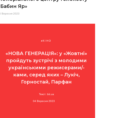
«Бабин Яр»
4 Вересня 2023
КІНО
«НОВА ГЕНЕРАЦІЯ»: у «Жовтні»
пройдуть зустрічі з молодими
українськими режисерами/-
ками, серед яких – Лукіч,
Горностай, Парфан
Текст: bit.ua
04 Вересня 2023