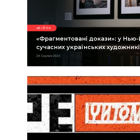
ВІЙНА
«Фрагментовані докази»: у Нью-
сучасних українських художникі
29 Серпня 2023