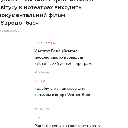
світу: у кінотеатрах виходить
документальний фільм
«Євродонбас»
9 Серпня 2023
КУЛЬТУРА
У межах Венеційського
кінофестивалю проведуть
«Український день» – програма
29.08.2023
КІНО
«Барбі» став найкасовішим
фільмом в історії Warner Bros.
28.08.2023
КИЇВ
Рідкісні книжки та крафтове пиво: у