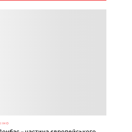
КІНО
Донбас – частина європейського