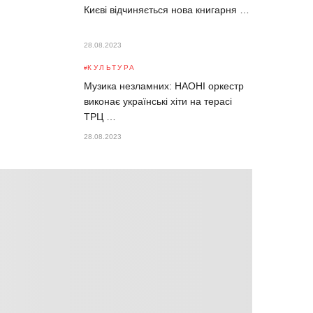
Києві відчиняється нова книгарня …
28.08.2023
КУЛЬТУРА
Музика незламних: НАОНІ оркестр
виконає українські хіти на терасі
ТРЦ …
28.08.2023