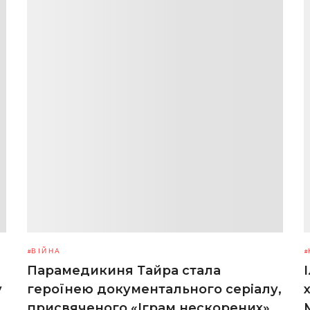
ВІЙНА
Парамедикиня Тайра стала
у
героїнею документального серіалу,
присвяченого «Іграм нескорених»