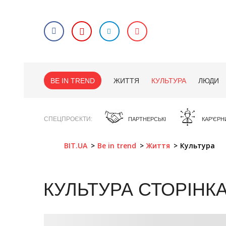
BE IN TREND
ЖИТТЯ
КУЛЬТУРА
ЛЮДИ
СПЕЦПРОЄКТИ
ПАРТНЕРСЬКІ
КАР'ЄРН
BIT.UA
Be in trend
Життя
Культура
КУЛЬТУРА
СТОРІНК