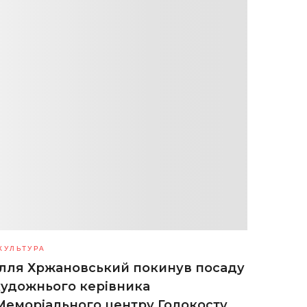
КУЛЬТУРА
Ілля Хржановський покинув посаду
художнього керівника
Меморіального центру Голокосту