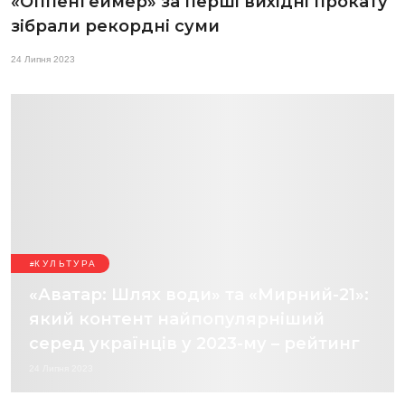
«Оппенгеймер» за перші вихідні прокату
зібрали рекордні суми
24 Липня 2023
КУЛЬТУРА
«Аватар: Шлях води» та «Мирний-21»:
який контент найпопулярніший
серед українців у 2023-му – рейтинг
24 Липня 2023