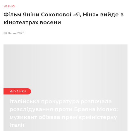
КІНО
Фільм Яніни Соколової «Я, Ніна» вийде в
кінотеатрах восени
20 Липня 2023
МУЗИКА
Італійська прокуратура розпочала
розслідування проти Браяна Молко:
музикант обізвав прем’єрміністерку
Італії