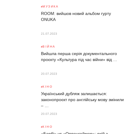
МУЗИКА
ROOM: вийшов новий альбом гурту
ONUKA
21.07.2023
ВІЙНА
Вийшла перша серія документального
проєкту «Культура під час війни» від …
20.07.2023
КІНО
Український дубляж залишається:
законопроєкт про англійську мову змінили
– …
20.07.2023
КІНО
«Барбі» vs «Оппенгеймер»: якій з