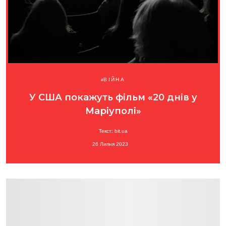
ВІЙНА
У США покажуть фільм «20 днів у
Маріуполі»
Текст: bit.ua
26 Липня 2023