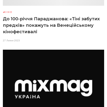
КІНО
До 100-річчя Параджанова: «Тіні забутих
предків» покажуть на Венеційському
кінофестивалі
27 Липня 2023