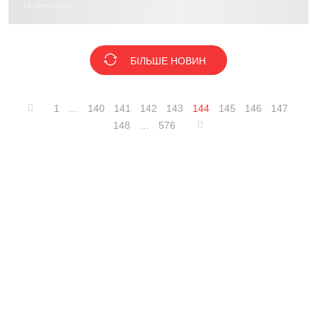
19 Липня 2023
БІЛЬШЕ НОВИН
1
…
140
141
142
143
144
145
146
147
148
…
576