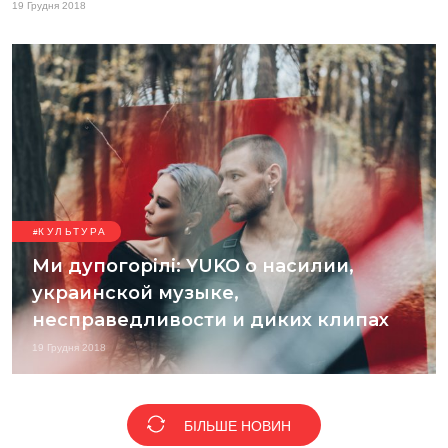
19 Грудня 2018
КУЛЬТУРА
Ми дупогорілі: YUKO о насилии,
украинской музыке,
несправедливости и диких клипах
19 Грудня 2018
БІЛЬШЕ НОВИН