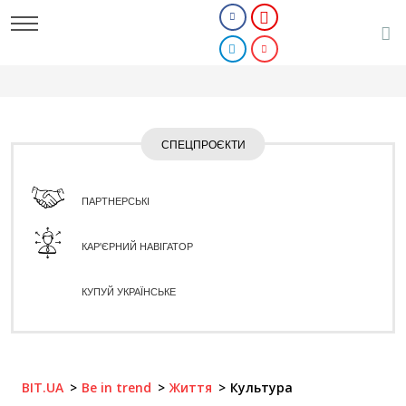
СПЕЦПРОЄКТИ
ПАРТНЕРСЬКІ
КАР'ЄРНИЙ НАВІГАТОР
КУПУЙ УКРАЇНСЬКЕ
BIT.UA
Be in trend
Життя
Культура