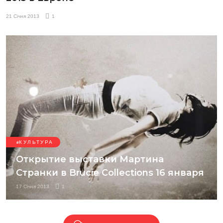
21 Січня 2013
1
КУЛЬТУРА
Открытие выставки Мартина
Странки в Brucie Collections 16 января
17 Січня 2013
1