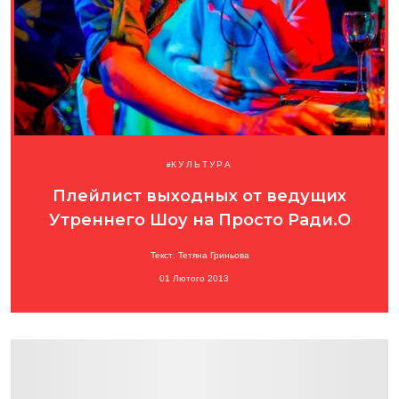
КУЛЬТУРА
Плейлист выходных от ведущих
Утреннего Шоу на Просто Ради.О
Текст: Тетяна Гриньова
01 Лютого 2013