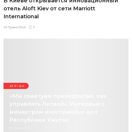
В Киеве открывается инновационный
отель Aloft Kiev от сети Marriott
International
16 Травня 2018
3
АФІША
«Мы советуем президентам, как
управлять Литвой». Интервью с
министром иностранных дел
Республики Ужупис
14 Травня 2018