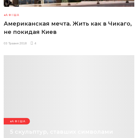
АФІША
Американская мечта. Жить как в Чикаго,
не покидая Киев
03 Травня 2018
4
АФІША
5 скульптур, ставших символами