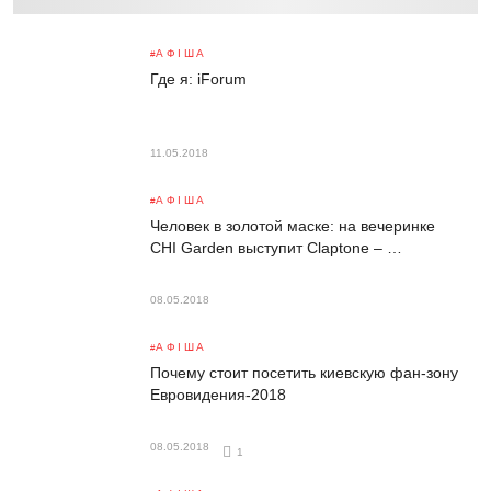
АФІША
Где я: iForum
11.05.2018
АФІША
Человек в золотой маске: на вечеринке
CHI Garden выступит Claptone – …
08.05.2018
АФІША
Почему стоит посетить киевскую фан-зону
Евровидения-2018
08.05.2018
1