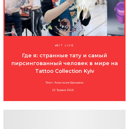
BIT LIVE
Где я: странные тату и самый
пирсингованный человек в мире на
Tattoo Collection Kyiv
Текст: Анастасия Шунькина
22 Травня 2018