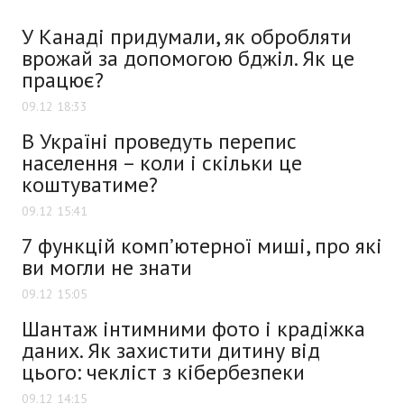
У Канаді придумали, як обробляти
врожай за допомогою бджіл. Як це
працює?
09.12 18:33
В Україні проведуть перепис
населення – коли і скільки це
коштуватиме?
09.12 15:41
7 функцій комп’ютерної миші, про які
ви могли не знати
09.12 15:05
Шантаж інтимними фото і крадіжка
даних. Як захистити дитину від
цього: чекліст з кібербезпеки
09.12 14:15