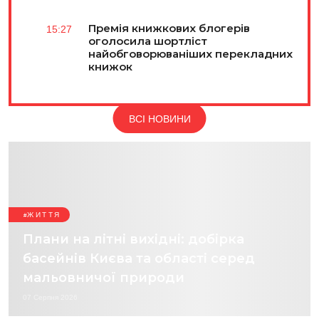
Премія книжкових блогерів
15:27
оголосила шортліст
найобговорюваніших перекладних
книжок
ВСІ НОВИНИ
ЖИТТЯ
Плани на літні вихідні: добірка
басейнів Києва та області серед
мальовничої природи
07 Серпня 2026