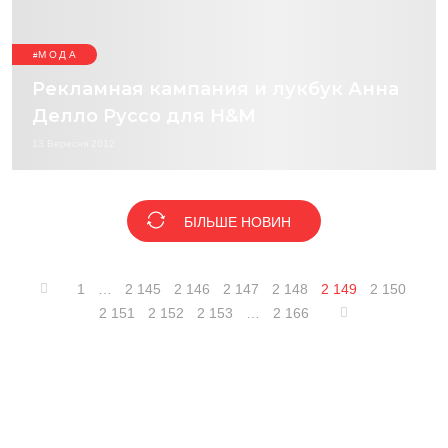
МОДА
Рекламная кампания и лукбук Анна
Делло Руссо для H&M
13 Вересня 2012
БІЛЬШЕ НОВИН
1
…
2 145
2 146
2 147
2 148
2 149
2 150
2 151
2 152
2 153
…
2 166