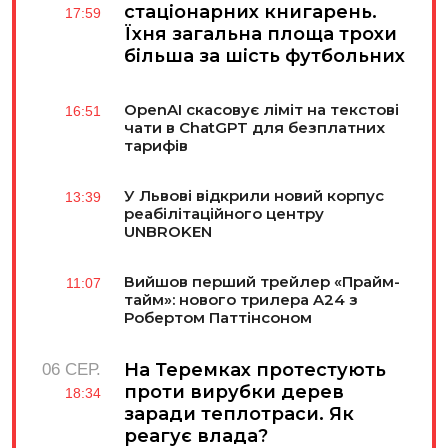
стаціонарних книгарень.
17:59
Їхня загальна площа трохи
більша за шість футбольних
полів
OpenAI скасовує ліміт на текстові
16:51
чати в ChatGPT для безплатних
тарифів
У Львові відкрили новий корпус
13:39
реабілітаційного центру
UNBROKEN
Вийшов перший трейлер «Прайм-
11:07
тайм»: нового трилера A24 з
Робертом Паттінсоном
На Теремках протестують
06 СЕР.
проти вирубки дерев
18:34
заради теплотраси. Як
реагує влада?