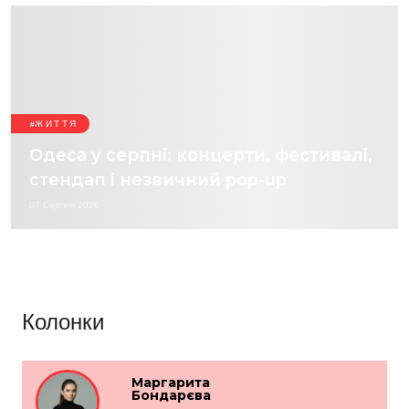
ЖИТТЯ
Одеса у серпні: концерти, фестивалі,
стендап і незвичний pop-up
07 Серпня 2026
Колонки
Маргарита
Бондарєва