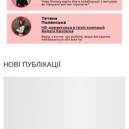
Чому бізнесу варто йти в колаборації з митцями:
як створити win-win стратегію?
Тетяна
Полянська
HR-директорка в групі компаній
Андрія Крупкіна
Вихід з вогню: що робити, якщо вигорання
наближається або вже тут
НОВІ ПУБЛІКАЦІЇ