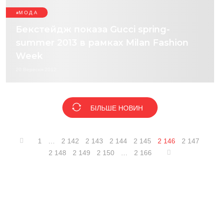
МОДА
Бекстейдж показа Gucci spring-
summer 2013 в рамках Milan Fashion
Week
20 Вересня 2012
БІЛЬШЕ НОВИН
1
…
2 142
2 143
2 144
2 145
2 146
2 147
2 148
2 149
2 150
…
2 166