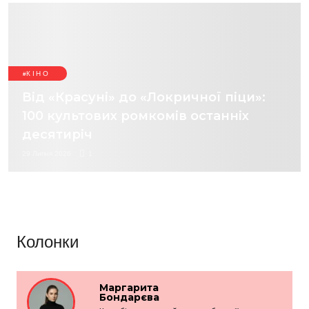
КІНО
Від «Красуні» до «Локричної піци»:
100 культових ромкомів останніх
десятиріч
29 Липня 2026
1
Колонки
Маргарита
Бондарєва