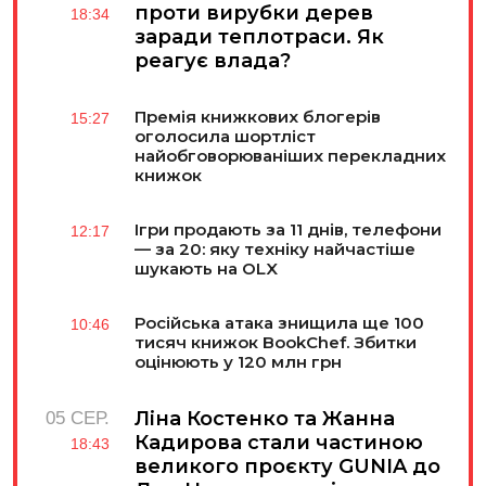
проти вирубки дерев
18:34
заради теплотраси. Як
реагує влада?
Премія книжкових блогерів
15:27
оголосила шортліст
найобговорюваніших перекладних
книжок
Ігри продають за 11 днів, телефони
12:17
— за 20: яку техніку найчастіше
шукають на OLX
Російська атака знищила ще 100
10:46
тисяч книжок BookChef. Збитки
оцінюють у 120 млн грн
Ліна Костенко та Жанна
05 СЕР.
Кадирова стали частиною
18:43
великого проєкту GUNIA до