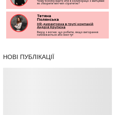
Чому бізнесу варто йти в колаборації з митцями:
як створити win-win стратегію?
Тетяна
Полянська
HR-директорка в групі компаній
Андрія Крупкіна
Вихід з вогню: що робити, якщо вигорання
наближається або вже тут
НОВІ ПУБЛІКАЦІЇ