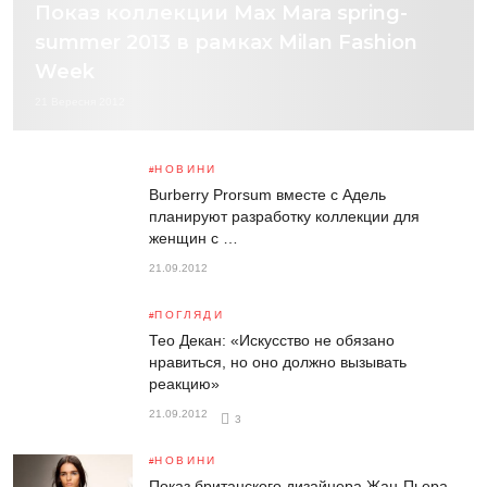
Показ коллекции Max Mara spring-
summer 2013 в рамках Milan Fashion
Week
21 Вересня 2012
НОВИНИ
Burberry Prorsum вместе с Адель
планируют разработку коллекции для
женщин с …
21.09.2012
ПОГЛЯДИ
Тео Декан: «Искусство не обязано
нравиться, но оно должно вызывать
реакцию»
21.09.2012
3
НОВИНИ
Показ британского дизайнера Жан-Пьера