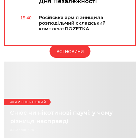
Дня Незалежності
Російська армія знищила
15:40
розподільчий складський
комплекс ROZETKA
ВСІ НОВИНИ
ПАРТНЕРСЬКИЙ
Снюс чи нікотинові паучі: у чому
різниця насправді
03 Серпня 2026