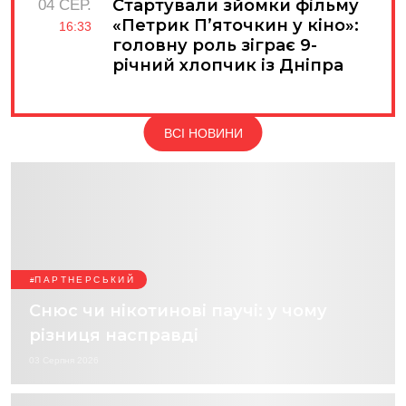
Стартували зйомки фільму
04 СЕР.
«Петрик П’яточкин у кіно»:
16:33
головну роль зіграє 9-
річний хлопчик із Дніпра
ВСІ НОВИНИ
ПАРТНЕРСЬКИЙ
Снюс чи нікотинові паучі: у чому
різниця насправді
03 Серпня 2026