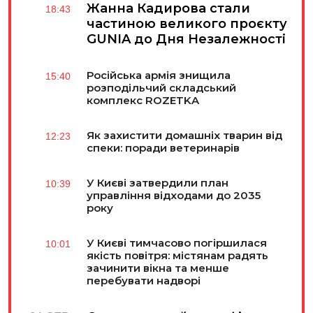
Жанна Кадирова стали
18:43
частиною великого проєкту
GUNIA до Дня Незалежності
Російська армія знищила
15:40
розподільчий складський
комплекс ROZETKA
Як захистити домашніх тварин від
12:23
спеки: поради ветеринарів
У Києві затвердили план
10:39
управління відходами до 2035
року
У Києві тимчасово погіршилася
10:01
якість повітря: містянам радять
зачинити вікна та менше
перебувати надворі