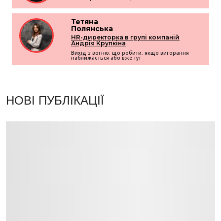
Тетяна
Полянська
HR-директорка в групі компаній
Андрія Крупкіна
Вихід з вогню: що робити, якщо вигорання
наближається або вже тут
НОВІ ПУБЛІКАЦІЇ