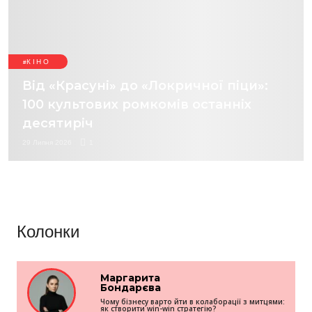
КІНО
Від «Красуні» до «Локричної піци»:
100 культових ромкомів останніх
десятиріч
29 Липня 2026
1
Колонки
Маргарита
Бондарєва
Чому бізнесу варто йти в колаборації з митцями:
як створити win-win стратегію?