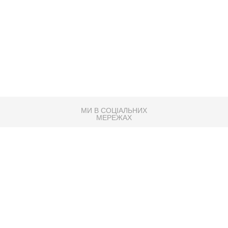
МИ В СОЦІАЛЬНИХ
МЕРЕЖАХ
83K
Розробка сайту
Партнер по SEO