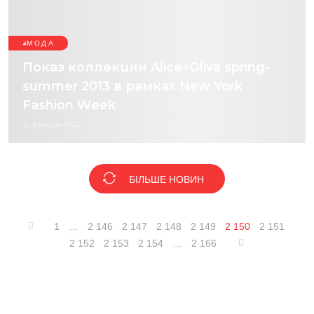
МОДА
Показ коллекции Alice+Oliva spring-
summer 2013 в рамках New York
Fashion Week
11 Вересня 2012
БІЛЬШЕ НОВИН
1
…
2 146
2 147
2 148
2 149
2 150
2 151
2 152
2 153
2 154
…
2 166