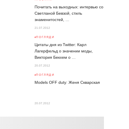
Почитать на выходных: интервью со
Светланой Бевзой, стиль
знаменитостей, …
21.07.2012
ПОГЛЯДИ
Цитаты дня из Twitter: Карл
Лагерфельд о значении моды,
Виктория Бекхем о …
20.07.2012
ПОГЛЯДИ
Models OFF duty: Женя Скварская
20.07.2012