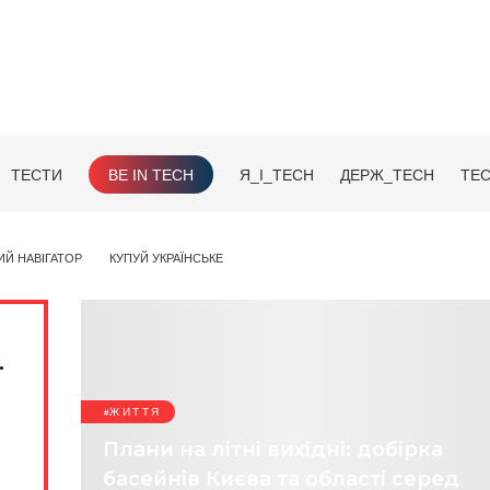
ТЕСТИ
BE IN TECH
Я_І_TECH
ДЕРЖ_TECH
TEC
ИЙ НАВІГАТОР
КУПУЙ УКРАЇНСЬКЕ
.
ЖИТТЯ
Плани на літні вихідні: добірка
басейнів Києва та області серед