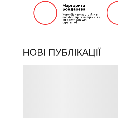
Маргарита
Бондарєва
Чому бізнесу варто йти в
колаборації з митцями: як
створити win-win
стратегію?
НОВІ ПУБЛІКАЦІЇ