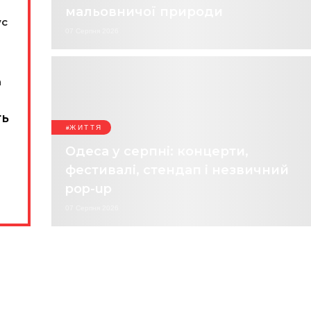
мальовничої природи
ус
07 Серпня 2026
а
ть
ЖИТТЯ
Одеса у серпні: концерти,
фестивалі, стендап і незвичний
pop-up
07 Серпня 2026