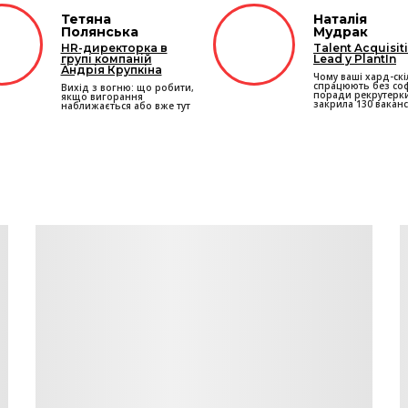
Тетяна
Наталія
Полянська
Мудрак
HR-директорка в
Talent Acquisit
групі компаній
Lead у PlantIn
Андрія Крупкіна
Чому ваші хард-скі
спрацюють без соф
Вихід з вогню: що робити,
поради рекрутерки
якщо вигорання
закрила 130 ваканс
наближається або вже тут