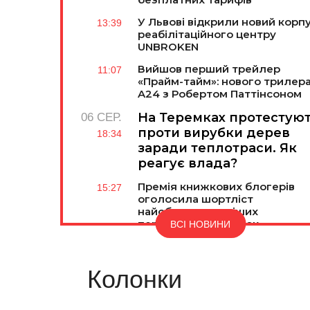
У Львові відкрили новий корп
13:39
реабілітаційного центру
UNBROKEN
Вийшов перший трейлер
11:07
«Прайм-тайм»: нового трилер
A24 з Робертом Паттінсоном
На Теремках протестую
06 СЕР.
проти вирубки дерев
18:34
заради теплотраси. Як
реагує влада?
Премія книжкових блогерів
15:27
оголосила шортліст
найобговорюваніших
перекладних книжок
ВСІ НОВИНИ
Колонки