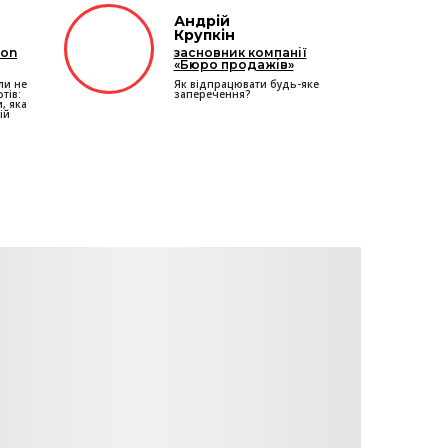
Андрій
Крупкін
ion
засновник компанії
«Бюро продажів»
ли не
Як відпрацювати будь-яке
тів:
заперечення?
, яка
ій