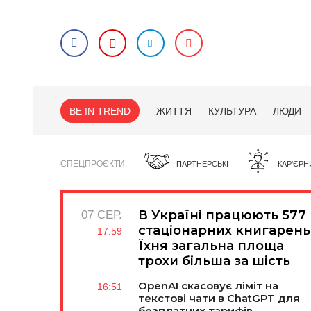
BE IN TREND
ЖИТТЯ
КУЛЬТУРА
ЛЮДИ
СПЕЦПРОЄКТИ
ПАРТНЕРСЬКІ
КАР'ЄРН
В Україні працюють 577
07 СЕР.
стаціонарних книгарень
17:59
Їхня загальна площа
трохи більша за шість
футбольних полів
OpenAI скасовує ліміт на
16:51
текстові чати в ChatGPT для
безплатних тарифів