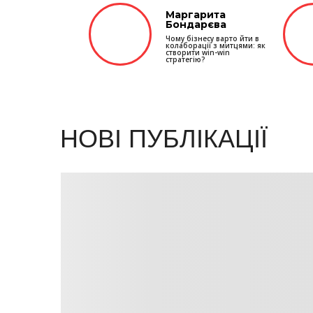
Маргарита
Бондарєва
Чому бізнесу варто йти в
колаборації з митцями: як
створити win-win
стратегію?
НОВІ ПУБЛІКАЦІЇ