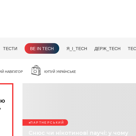
ТЕСТИ
BE IN TECH
Я_І_TECH
ДЕРЖ_TECH
TEC
ИЙ НАВІГАТОР
КУПУЙ УКРАЇНСЬКЕ
ою
A
ПАРТНЕРСЬКИЙ
Снюс чи нікотинові паучі: у чому