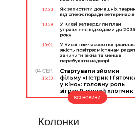
Як захистити домашніх твари
12:23
від спеки: поради ветеринарів
У Києві затвердили план
10:39
управління відходами до 2035
року
У Києві тимчасово погіршила
10:01
якість повітря: містянам радя
зачинити вікна та менше
перебувати надворі
Стартували зйомки
04 СЕР.
фільму «Петрик П’яточк
16:33
у кіно»: головну роль
зіграє 9-річний хлопчик 
Дніпра
ВСІ НОВИНИ
Колонки