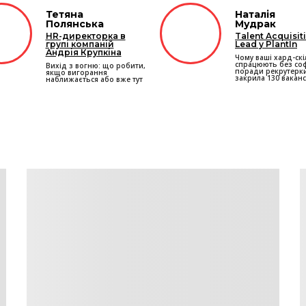
Тетяна
Наталія
Полянська
Мудрак
HR-директорка в
Talent Acquisit
групі компаній
Lead у PlantIn
Андрія Крупкіна
Чому ваші хард-скі
спрацюють без соф
Вихід з вогню: що робити,
поради рекрутерки
якщо вигорання
закрила 130 ваканс
наближається або вже тут