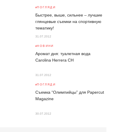
ПОГЛЯДИ
Быстрее, выше, сильнее – лучшие
глянцевые съемки на спортивную
тематику!
31.07.2012
НОВИНИ
Аромат дня: туалетная вода
Carolina Herrera CH
31.07.2012
ПОГЛЯДИ
Съемка “Олимпийцы” для Papercut
Magazine
30.07.2012