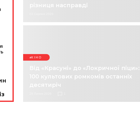
різниця насправді
н
03 Серпня 2026
ся
ть
КІНО
Від «Красуні» до «Локричної піци»:
100 культових ромкомів останніх
ин
десятиріч
із
29 Липня 2026
1