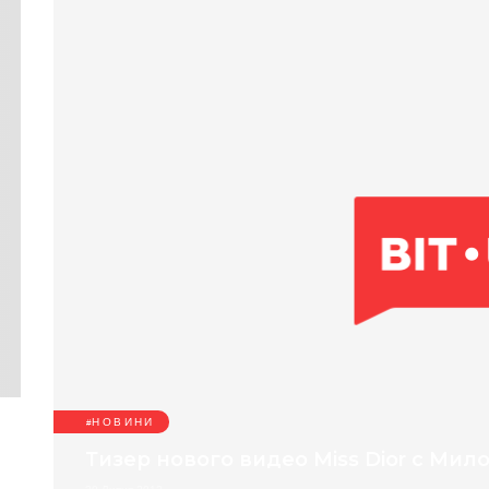
НОВИНИ
и
Тизер нового видео Miss Dior с Мил