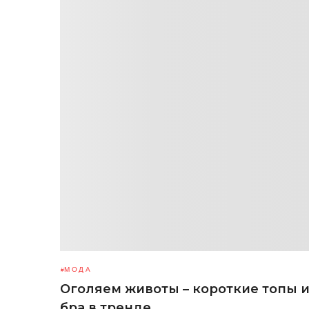
МОДА
Оголяем животы – короткие топы 
бра в тренде