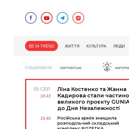
BE IN TREND
ЖИТТЯ
КУЛЬТУРА
ЛЮДИ
СПЕЦПРОЄКТИ
ПАРТНЕРСЬКІ
КАР'ЄРН
Ліна Костенко та Жанна
05 СЕР.
Кадирова стали частин
18:43
великого проєкту GUNI
до Дня Незалежності
Російська армія знищила
15:40
розподільчий складський
комплекс ROZETKA