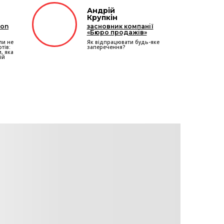
Андрій
Крупкін
ion
засновник компанії
«Бюро продажів»
ли не
Як відпрацювати будь-яке
тів:
заперечення?
, яка
ій