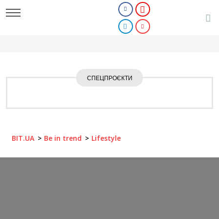
СПЕЦПРОЄКТИ
BIT.UA
Be in trend
Lifestyle