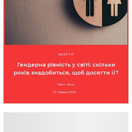
ЖИТТЯ
Гендерна рівність у світі: скільки
років знадобиться, щоб досягти її?
Текст: bit.ua
14 Червня 2024