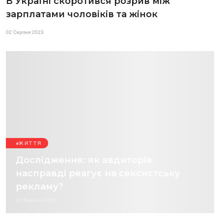
В Україні скоротився розрив між
зарплатами чоловіків та жінок
02 Серпня 2023
ЖИТТЯ
Дослідження: як авдиторія
насправді реагує на сексистську
рекламу?
03 Вересня 2021