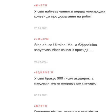
ЖИТТЯ
У світі набуває чинності перша міжнародна
конвенція про домагання на роботі
25.06.2021
СОЦІУМ
Stop abuse Ukraine: Маша Єфросініна
запустила Viber-канал із протидії …
07.05.2021
ЗДОРОВ'Я
У світі бракує 900 тисяч акушерок, а
пандемія тільки погіршує цю ситуацію
06.05.2021
ЖИТТЯ
Гендерна рівність запанує у світі тільки