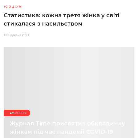
СОЦІУМ
Статистика: кожна третя жінка у світі
стикалася з насильством
10 Березня 2021
ЖИТТЯ
Журнал Time присвятив обкладинку
жінкам під час пандемії COVID-19