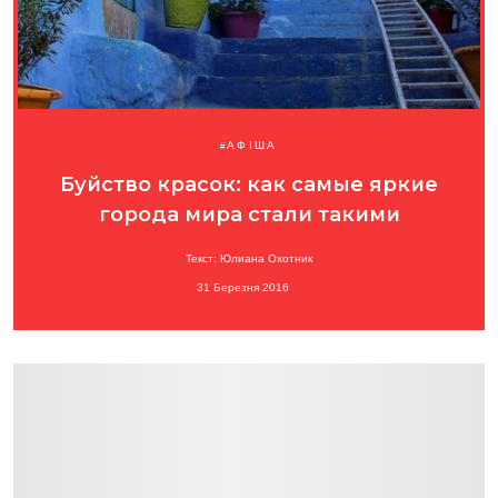
АФІША
Буйство красок: как самые яркие
города мира стали такими
Текст: Юлиана Охотник
31 Березня 2016