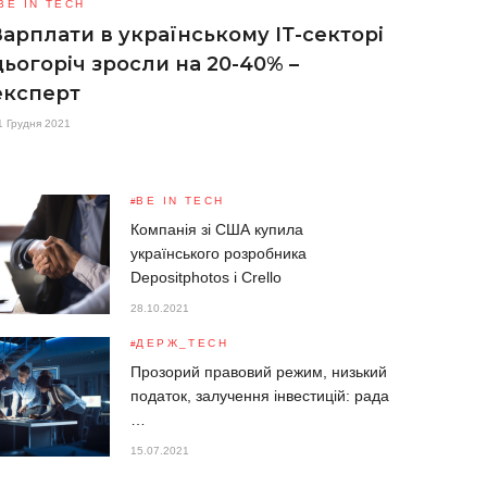
BE IN TECH
Зарплати в українському ІТ-секторі
цьогоріч зросли на 20-40% –
експерт
1 Грудня 2021
BE IN TECH
Компанія зі США купила
українського розробника
Depositphotos і Crello
28.10.2021
ДЕРЖ_TECH
Прозорий правовий режим, низький
податок, залучення інвестицій: рада
…
15.07.2021