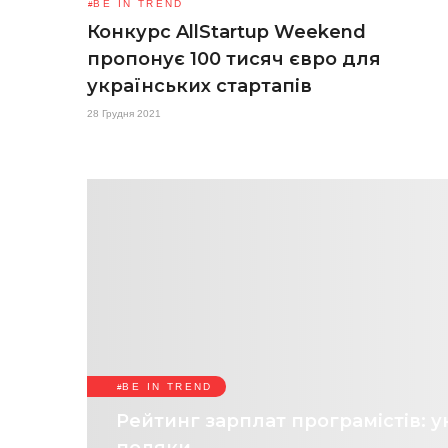
BE IN TREND
Конкурс AllStartup Weekend
пропонує 100 тисяч євро для
українських стартапів
28 Грудня 2021
BE IN TREND
Рейтинг зарплат програмістів: у