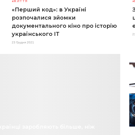
ЖИТТЯ
«Перший код»: в Україні
розпочалися зйомки
документального кіно про історію
українського ІТ
2
23 Грудня 2021
країнці заробляють більше, ніж