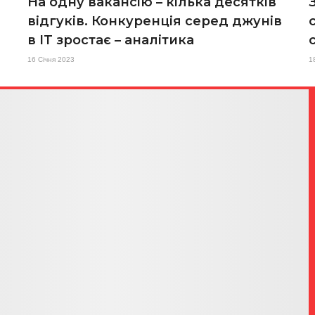
На одну вакансію – кілька десятків
відгуків. Конкуренція серед джунів
в IT зростає – аналітика
16 Січня 2023
1