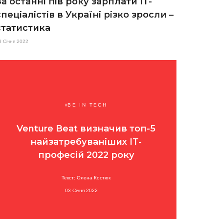
За останні пів року зарплати ІТ-
спеціалістів в Україні різко зросли –
статистика
8 Січня 2022
BE IN TECH
Venture Beat визначив топ-5
найзатребуваніших ІТ-
професій 2022 року
Текст: Олена Костюк
03 Січня 2022