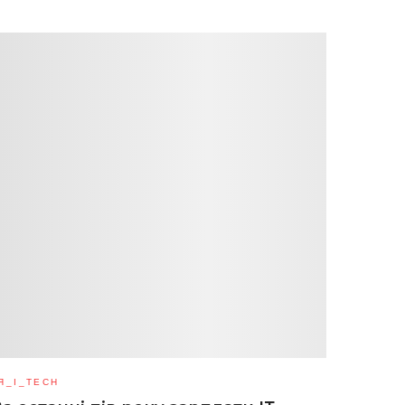
Я_І_TECH