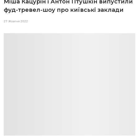
Міша Кацурін і Антон Птушкін випустили
фуд-тревел-шоу про київські заклади
27 Жовтня 2022