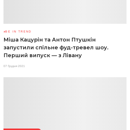
BE IN TREND
Міша Кацурін та Антон Птушкін
запустили спільне фуд-тревел шоу.
Перший випуск — з Лівану
07 Грудня 2021