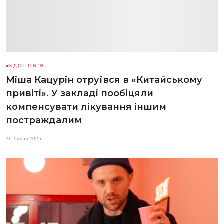
ЗДОРОВ'Я
Міша Кацурін отруївся в «Китайському
привіті». У закладі пообіцяли
компенсувати лікування іншим
постраждалим
16 Липня 2025