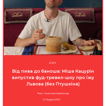
ЇЖА
Від пива до баноша: Міша Кацурін
випустив фуд-тревел-шоу про їжу
Львова (без Птушкіна)
Текст: Анастасія Ампілогова
14 Грудня 2022