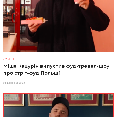
ЖИТТЯ
Міша Кацурін випустив фуд-тревел-шоу
про стріт-фуд Польщі
06 Березня 2023