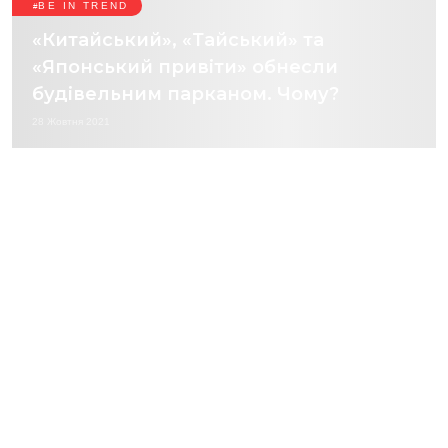
BE IN TREND
«Китайський», «Тайський» та
«Японський привіти» обнесли
будівельним парканом. Чому?
28 Жовтня 2021