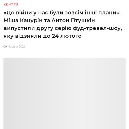
ЖИТТЯ
«До війни у нас були зовсім інші плани»:
Міша Кацурін та Антон Птушкін
випустили другу серію фуд-тревел-шоу,
яку відзняли до 24 лютого
09 Червня 2022