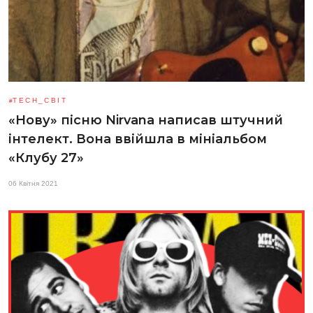
TECH_СВІТ
«Нову» пісню Nirvana написав штучний
інтелект. Вона ввійшла в мініальбом
«Клубу 27»
06 Квітня 2021