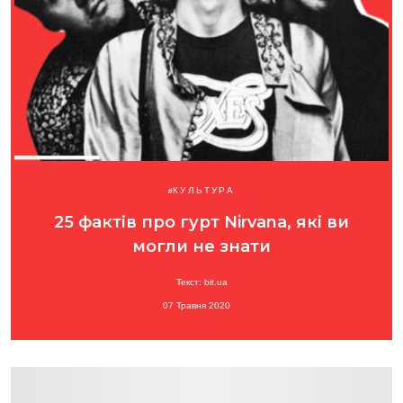
КУЛЬТУРА
25 фактів про гурт Nirvana, які ви
могли не знати
Текст: bit.ua
07 Травня 2020