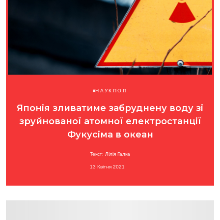
НАУКПОП
Японія зливатиме забруднену воду зі
зруйнованої атомної електростанції
Фукусіма в океан
Текст: Лілія Галка
13 Квітня 2021