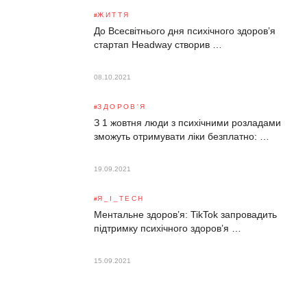
ЖИТТЯ
До Всесвітнього дня психічного здоров’я
стартап Headway створив …
08.10.2021
ЗДОРОВ'Я
З 1 жовтня люди з психічними розладами
зможуть отримувати ліки безплатно: …
19.09.2021
Я_І_TECH
Ментальне здоров’я: TikTok запровадить
підтримку психічного здоров’я …
15.09.2021