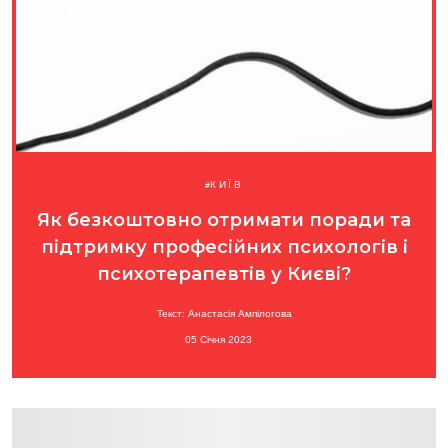
КИЇВ
Як безкоштовно отримати поради та
підтримку професійних психологів і
психотерапевтів у Києві?
Текст: Анастасія Ампілогова
05 Січня 2023