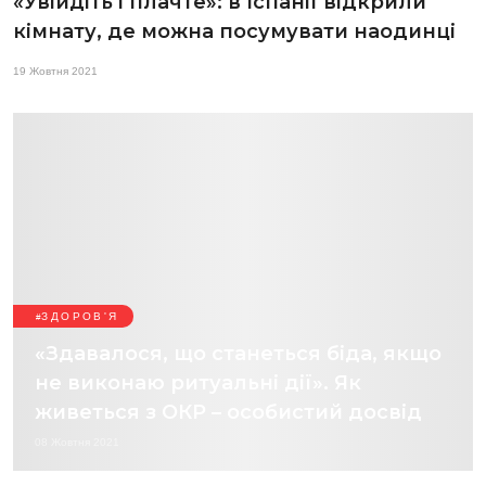
«Увійдіть і плачте»: в Іспанії відкрили
кімнату, де можна посумувати наодинці
19 Жовтня 2021
ЗДОРОВ'Я
«Здавалося, що станеться біда, якщо
не виконаю ритуальні дії». Як
живеться з ОКР – особистий досвід
08 Жовтня 2021