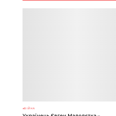
ВІЙНА
Українець Євген Малолєтка –