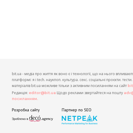
bit.ua - медіа про життя як воно є і технології, що на нього впливают
платформі: я і tech. наукпоп. культура. секс. соціальні проєкти. тест
матеріалів bit.ua можливе тільки з активним посиланням на сайт
bi
Редакція:
Щодо реклами звертайтеся на пошту
editor@bit.ua
adv@
посиланням.
Розробка сайту
Партнер по SEO