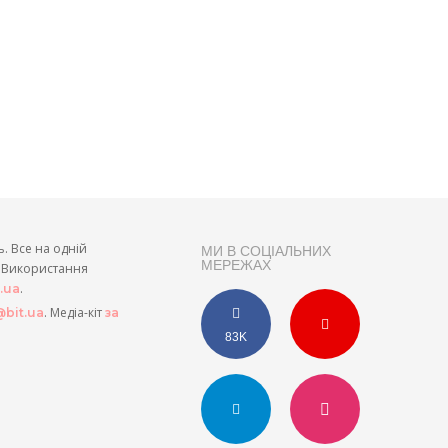
ь. Все на одній
МИ В СОЦІАЛЬНИХ
МЕРЕЖАХ
и. Використання
.
t.ua
. Медіа-кіт
bit.ua
за
83K