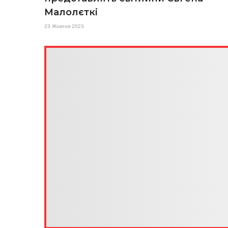
Малолєткі
23 Жовтня 2023