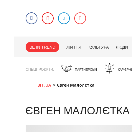
BE IN TREND
ЖИТТЯ
КУЛЬТУРА
ЛЮДИ
СПЕЦПРОЄКТИ
ПАРТНЕРСЬКІ
КАР'ЄРН
BIT.UA
Євген Малолєтка
ЄВГЕН МАЛОЛЄТКА