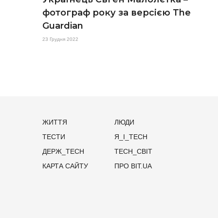
фотограф року за версією The
Guardian
23 Грудня 2022
ЖИТТЯ
ЛЮДИ
ТЕСТИ
Я_І_TECH
ДЕРЖ_TECH
TECH_СВІТ
КАРТА САЙТУ
ПРО BIT.UA