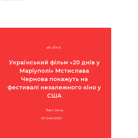
ВІЙНА
Український фільм «20 днів у
Маріуполі» Мстислава
Чернова покажуть на
фестивалі незалежного кіно у
США
Текст: bit.ua
18 Січня 2023