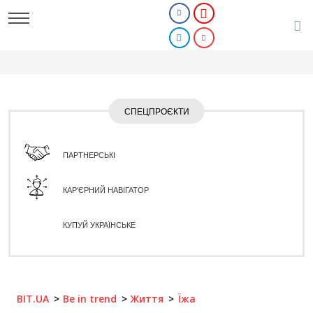
СПЕЦПРОЄКТИ
ПАРТНЕРСЬКІ
КАР'ЄРНИЙ НАВІГАТОР
КУПУЙ УКРАЇНСЬКЕ
BIT.UA
Be in trend
Життя
Їжа