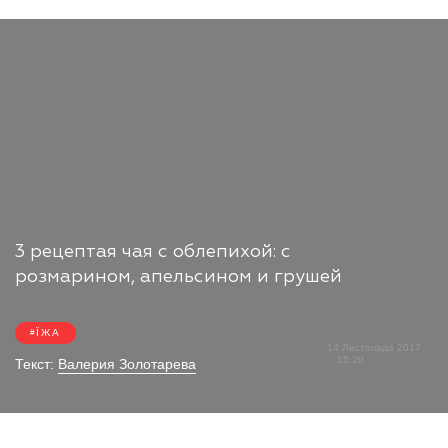
3 рецептая чая с облепихой: с
розмарином, апельсином и грушей
ЇЖА
14 Листопада 2017
15:20
Текст:
Валерия Золотарева