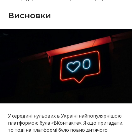
Висновки
У середині нульових в Україні найпопулярнішою
платформою була «ВКонтакте». Якщо пригадати,
то тоді на платформі було повно дитячого