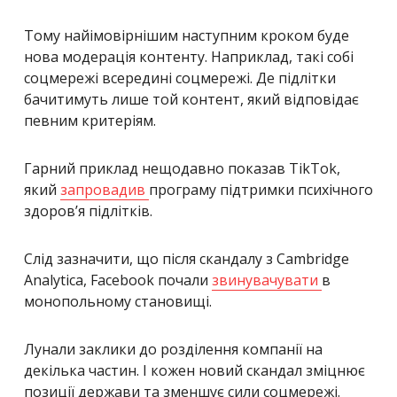
Тому найімовірнішим наступним кроком буде
нова модерація контенту. Наприклад, такі собі
соцмережі всередині соцмережі. Де підлітки
бачитимуть лише той контент, який відповідає
певним критеріям.
Гарний приклад нещодавно показав TikTok,
який
запровадив
програму підтримки психічного
здоров’я підлітків.
Слід зазначити, що після скандалу з Cambridge
Analytica, Facebook почали
звинувачувати
в
монопольному становищі.
Лунали заклики до розділення компанії на
декілька частин. І кожен новий скандал зміцнює
позиції держави та зменшує сили соцмережі.