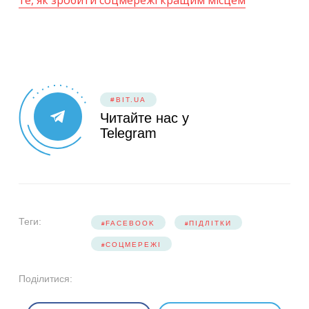
те, як зробити соцмережі кращим місцем
#BIT.UA
Читайте нас у
Telegram
Теги:
FACEBOOK
ПІДЛІТКИ
СОЦМЕРЕЖІ
Поділитися: