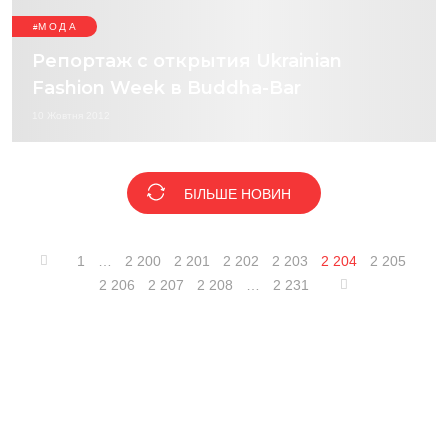
МОДА
Репортаж с открытия Ukrainian
Fashion Week в Buddha-Bar
10 Жовтня 2012
БІЛЬШЕ НОВИН
1
…
2 200
2 201
2 202
2 203
2 204
2 205
2 206
2 207
2 208
…
2 231