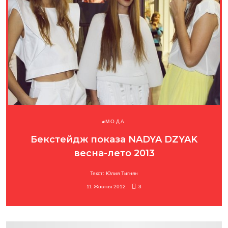
МОДА
Бекстейдж показа NADYA DZYAK
весна-лето 2013
Текст: Юлия Тигнян
11 Жовтня 2012
3