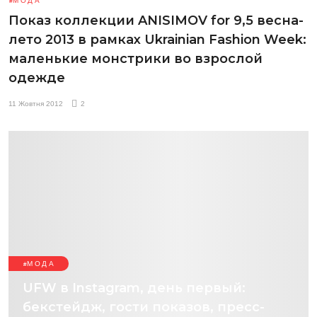
МОДА
Показ коллекции ANISIMOV for 9,5 весна-
лето 2013 в рамках Ukrainian Fashion Week:
маленькие монстрики во взрослой
одежде
11 Жовтня 2012
2
МОДА
UFW в Instagram, день первый:
бекстейдж, гости показов, пресс-