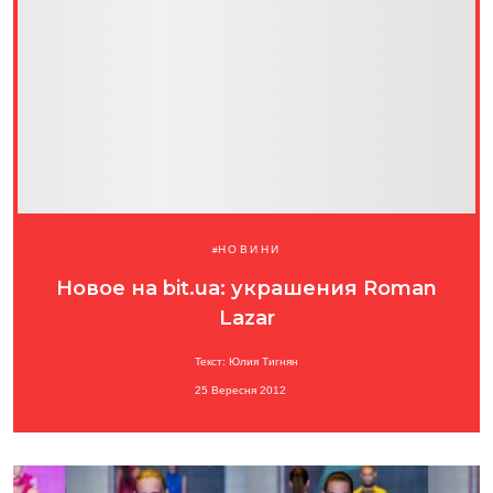
НОВИНИ
Новое на bit.ua: украшения Roman
Lazar
Текст: Юлия Тигнян
25 Вересня 2012