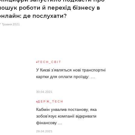
пошук роботи й перехід бізнесу в
онлайн: де послухати?
7 Травня 2021
TECH_СВІТ
У Києві з’являться нові транспортні
картки для оплати проїзду: …
30.04.2021
ДЕРЖ_TECH
Кабмін ухвалив постанову, яка
зобов’язує компанії відкривати
фінансову …
29.04.2021