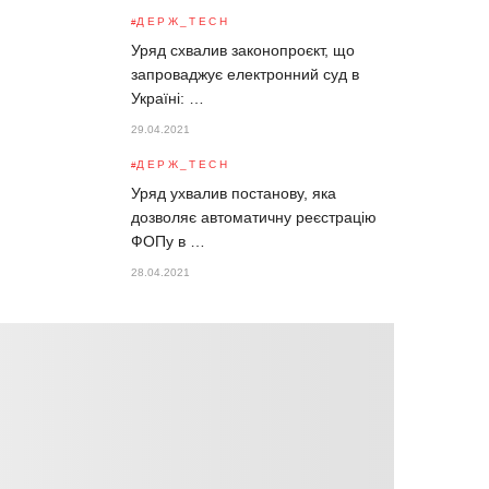
ДЕРЖ_TECH
Уряд схвалив законопроєкт, що
запроваджує електронний суд в
Україні: …
29.04.2021
ДЕРЖ_TECH
Уряд ухвалив постанову, яка
дозволяє автоматичну реєстрацію
ФОПу в …
28.04.2021