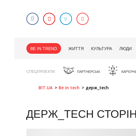
BE IN TREND
ЖИТТЯ
КУЛЬТУРА
ЛЮДИ
СПЕЦПРОЄКТИ
ПАРТНЕРСЬКІ
КАР'ЄРН
BIT.UA
Be in tech
держ_tech
ДЕРЖ_TECH
СТОРІ