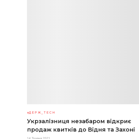
ДЕРЖ_TECH
Укрзалізниця незабаром відкриє
продаж квитків до Відня та Захоні
14 Травня 2021