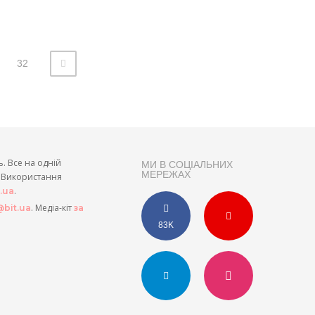
32
ь. Все на одній
МИ В СОЦІАЛЬНИХ
МЕРЕЖАХ
и. Використання
.
t.ua
. Медіа-кіт
bit.ua
за
83K