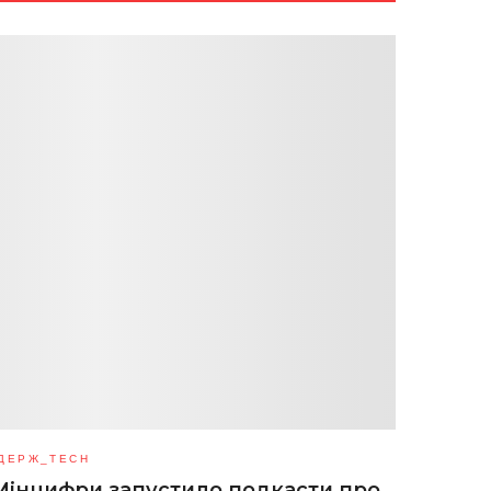
ДЕРЖ_TECH
Мінцифри запустило подкасти про