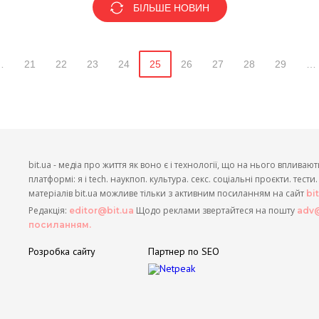
БІЛЬШЕ НОВИН
…
21
22
23
24
25
26
27
28
29
…
bit.ua - медіа про життя як воно є і технології, що на нього впливают
платформі: я і tech. наукпоп. культура. секс. соціальні проєкти. тест
матеріалів bit.ua можливе тільки з активним посиланням на сайт
bi
Редакція:
Щодо реклами звертайтеся на пошту
editor@bit.ua
adv@
посиланням.
Розробка сайту
Партнер по SEO