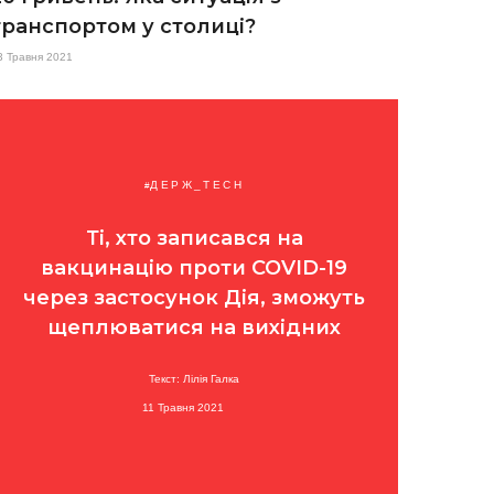
транспортом у столиці?
3 Травня 2021
ДЕРЖ_TECH
Ті, хто записався на
вакцинацію проти COVID-19
через застосунок Дія, зможуть
щеплюватися на вихідних
Текст: Лілія Галка
11 Травня 2021