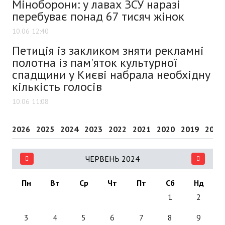
Міноборони: у лавах ЗСУ наразі
перебуває понад 67 тисяч жінок
10.06 12:40
Петиція із закликом зняти рекламні
полотна із пам'яток культурної
спадщини у Києві набрала необхідну
кількість голосів
10.06 11:08
2026
2025
2024
2023
2022
2021
2020
2019
2018
ЧЕРВЕНЬ 2024
Пн
Вт
Ср
Чт
Пт
Сб
Нд
1
2
3
4
5
6
7
8
9