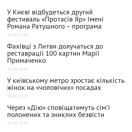
У Києві відбудеться другий
фестиваль «Протасів Яр» імені
Романа Ратушного – програма
10.06 17:56
Фахівці з Литви долучаться до
реставрації 100 картин Марії
Примаченко
10.06 16:02
У київському метро зростає кількість
жінок на «чоловічих» посадах
10.06 15:15
Через «Дію» сповіщатимуть сімʼї
полонених та зниклих безвісти
10.06 13:01