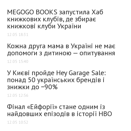
MEGOGO BOOKS запустила Хаб
книжкових клубів, де збирає
книжкові клуби України
12.05 18:31
Кожна друга мама в Україні не має
допомоги з дитиною — опитування
12.05 15:40
У Києві пройде Hey Garage Sale:
понад 50 українських брендів і
знижки до −90%
12.05 12:56
Фінал «Ейфорії» стане одним із
найдовших епізодів в історії HBO
12.05 10:52