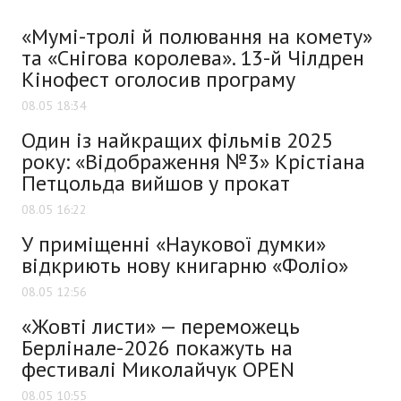
«Мумі-тролі й полювання на комету»
та «Снігова королева». 13-й Чілдрен
Кінофест оголосив програму
08.05 18:34
Один із найкращих фільмів 2025
року: «Відображення №3» Крістіана
Петцольда вийшов у прокат
08.05 16:22
У приміщенні «Наукової думки»
відкриють нову книгарню «Фоліо»
08.05 12:56
«Жовті листи» — переможець
Берлінале-2026 покажуть на
фестивалі Миколайчук OPEN
08.05 10:55