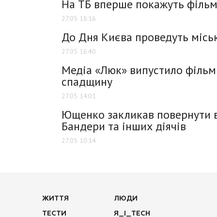
На ТБ вперше покажуть фільм 
27.05 18:16
До Дня Києва проведуть міськ
27.05 16:40
Медіа «Люк» випустило фільм 
спадщину
27.05 14:01
Ющенко закликав повернути в
Бандери та інших діячів
27.05 10:14
ЖИТТЯ
ЛЮДИ
ТЕСТИ
Я_І_TECH