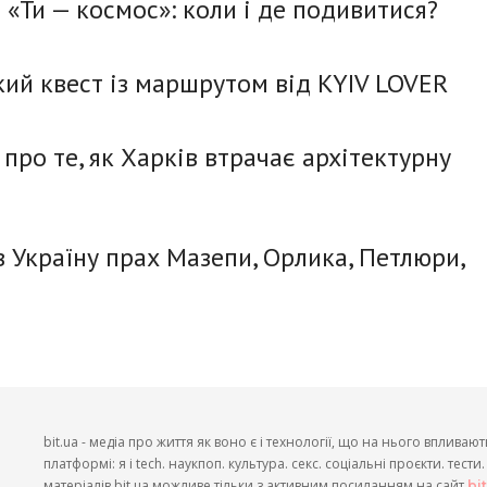
«Ти — космос»: коли і де подивитися?
ий квест із маршрутом від KYIV LOVER
про те, як Харків втрачає архітектурну
 Україну прах Мазепи, Орлика, Петлюри,
bit.ua - медіа про життя як воно є і технології, що на нього впливают
платформі: я і tech. наукпоп. культура. секс. соціальні проєкти. тест
матеріалів bit.ua можливе тільки з активним посиланням на сайт
bi