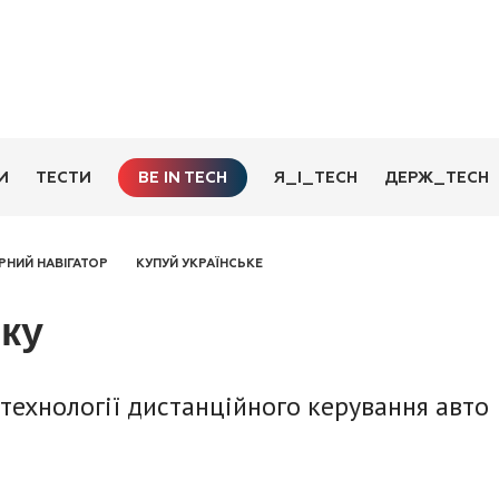
BE IN TECH
И
ТЕСТИ
Я_І_TECH
ДЕРЖ_TECH
РНИЙ НАВІГАТОР
КУПУЙ УКРАЇНСЬКЕ
оку
технології дистанційного керування авто