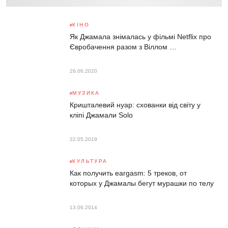
КІНО
Як Джамала знімалась у фільмі Netflix про
Євробачення разом з Віллом …
26.06.2020
МУЗИКА
Кришталевий нуар: схованки від світу у
кліпі Джамали Solo
22.05.2019
КУЛЬТУРА
Как получить eargasm: 5 треков, от
которых у Джамалы бегут мурашки по телу
13.06.2014