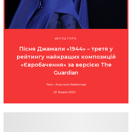
КУЛЬТУРА
Пісня Джамали «1944» – третя у
рейтингу найкращих композицій
«Євробачення» за версією The
Guardian
Текст: Анастасія Ампілогова
18 Травня 2023