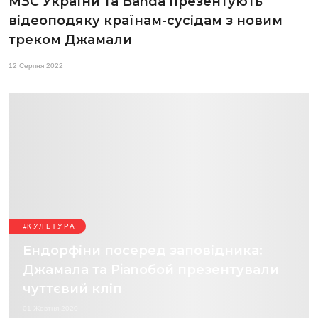
МЗС України та Banda презентують
відеоподяку країнам-сусідам з новим
треком Джамали
12 Серпня 2022
КУЛЬТУРА
Ендорфіни посеред заповідника:
Джамала та Pianoбой презентували
чуттєвий кліп
01 Жовтня 2020