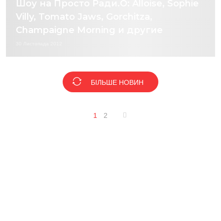
Шоу на Просто Ради.О: Alloise, Sophie
Villy, Tomato Jaws, Gorchitza,
Champaigne Morning и другие
30 Листопада 2012
БІЛЬШЕ НОВИН
1
2