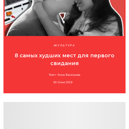
КУЛЬТУРА
8 самых худших мест для первого
свидания
Текст: Анна Васильєва
30 Січня 2019