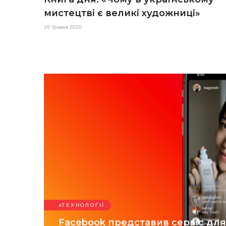
мистецтві є великі художниці»
20 Травня 2020
ТЕХНОЛОГІЇ
Facebook представив сервіс для