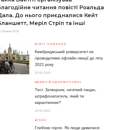
благодійне читання повісті Роальда
Дала. До нього приєдналися Кейт
Бланшетт, Меріл Стріп та інші
0 Травня 2020
СВІТ НАВКОЛО
Кембриджський університет не
проводитиме офлайн-лекції до літа
2021 року
20.05.2020
МИВСІВОДНОМУЧОВНІ
Тест. Затворник, нечіткий пацан,
штрафохапатель: який ти
карантинник?
20.05.2020
СЕКС
Глибоке горло. Як люди дивилися