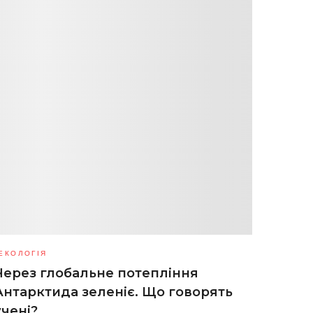
ЕКОЛОГІЯ
Через глобальне потепління
Антарктида зеленіє. Що говорять
учені?