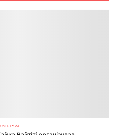
КУЛЬТУРА
Тайка Вайтіті організував