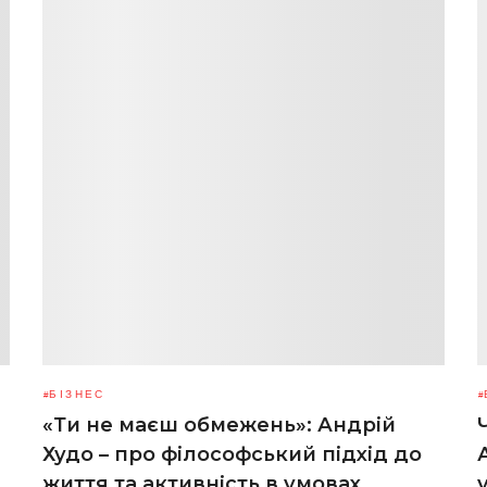
БІЗНЕС
«Ти не маєш обмежень»: Андрій
Худо – про філософський підхід до
життя та активність в умовах