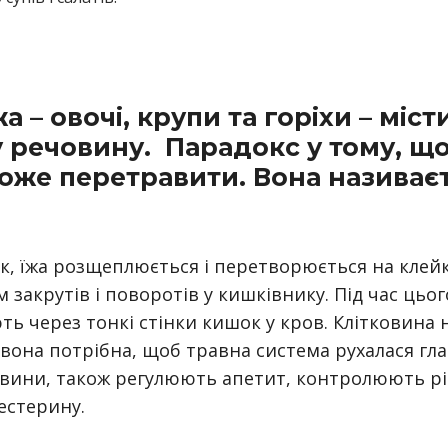
а – овочі, крупи та горіхи – міс
у речовину. Парадокс у тому, щ
може перетравити. Вона називає
, їжа розщеплюється і перетворюється на клейк
м закрутів і поворотів у кишківнику. Під час цьо
ь через тонкі стінки кишок у кров. Клітковина 
 вона потрібна, щоб травна система рухалася гла
овини, також регулюють апетит, контролюють рів
естерину.