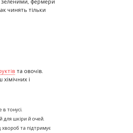
я зеленими, фермери
ак чинять тільки
руктів
та овочів.
 хімічних і
в тонусі.
 для шкіри й очей.
д хвороб та підтримує