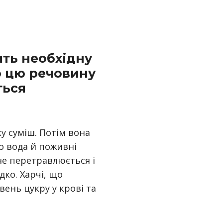
тить необхідну
о цю речовину
ться
у суміш. Потім вона
го вода й поживні
не перетравлюється і
дко. Харчі, що
ень цукру у крові та