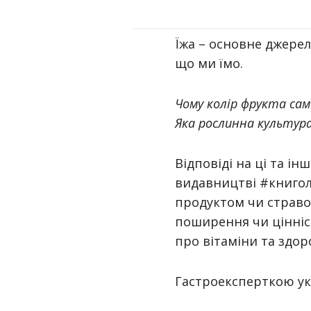
Їжа – основне джерел
що ми їмо.
Чому колір фрукта сам
Яка рослинна культура
Відповіді на ці та і
видавництві #книгол
продуктом чи страво
поширення чи цінніст
про вітаміни та здо
Гастроексперткою ук