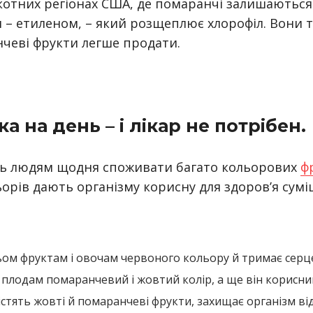
котних регіонах США, де помаранчі залишаютьс
 – етиленом, – який розщеплює хлорофіл. Вони т
нчеві фрукти легше продати.
а на день – і лікар не потрібен.
ть людям щодня споживати багато кольорових
ф
орів дають організму корисну для здоров’я суміш
ом фруктам і овочам червоного кольору й тримає серце 
плодам помаранчевий і жовтий колір, а ще він корисний
істять жовті й помаранчеві фрукти, захищає організм ві