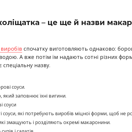
 коліщатка – це ще й назви мака
 виробів
спочатку виготовляють однаково: боро
одою. А вже потім їм надають сотні різних фор
є спеціальну назву.
орові соуси.
о, який заповнює їхні вигини.
і соуси
сті соуси, які потребують виробів міцної форми, щоб не р
, які змащують і розділяють окремі макаронини.
супів і салатів.