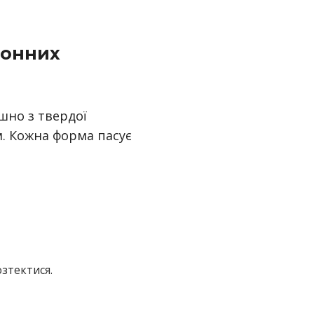
ронних
шно з твердої
м. Кожна форма пасує
озтектися.