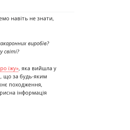
емо навіть не знати,
макаронних виробів?
у світі?
ро їжу»
, яка вийшла у
, що за будь-яким
хнє походження,
орисна інформація