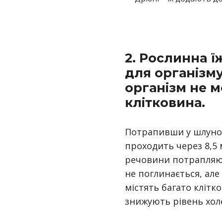
2. Рослинна їж
для організм
організм не 
клітковина.
Потрапивши у шлунок
проходить через 8,5 
речовини потрапляют
не поглинається, але
містять багато клітк
знижують рівень хол