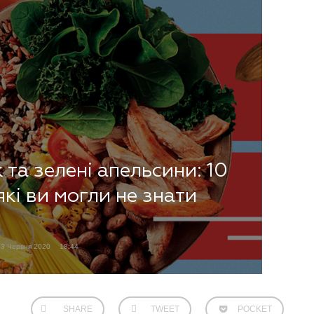
та зелені апельсини: 10
які ви могли не знати
23 Червня 2020
18:44
SHARE
TWEET
POCKET