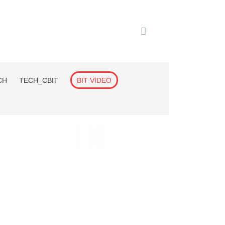
CH
TECH_СВІТ
BIT VIDEO