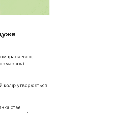
 дуже
 помаранчевою,
 помаранчі
ий колір утворюється
инка стає