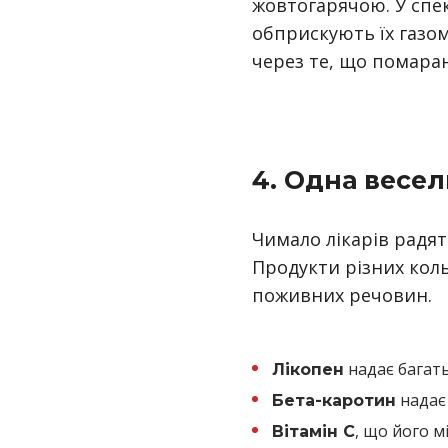
жовтогарячою. У спе
обприскують їх газом
через те, що помара
4. Одна веселк
Чимало лікарів радя
Продукти різних коль
поживних речовин.
надає багать
Лікопен
надає 
Бета-каротин
, що його м
Вітамін С