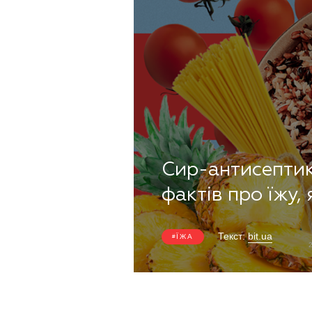
Сир-антисептик 
фактів про їжу, 
Текст:
bit.ua
ЇЖА