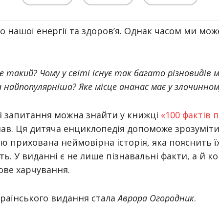
о нашої енергії та здоров’я. Однак часом ми мож
е такий? Чому у світі існує так багато різновидів 
 найпопулярніша? Яке місце ананас має у злочинном
нші запитання можна знайти у книжці
«100 фактів п
ав. Ця дитяча енциклопедія допоможе зрозуміти
ю прихована неймовірна історія, яка пояснить ї
ь. У виданні є не лише пізнавальні факти, а й к
рове харчування.
раїнського видання стала
Аврора Огородник
.