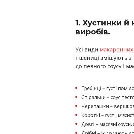
1. Хустинки й
виробів.
Усі види
макаронних
пшениці змішують з в
до певного соусу і ма
Гребінці – густі помід
Спіральки – соус пест
Черепашки – вершков
Короткі – густі, м’яси
Довгі – масляні соуси
Дрібні – їх додають до 