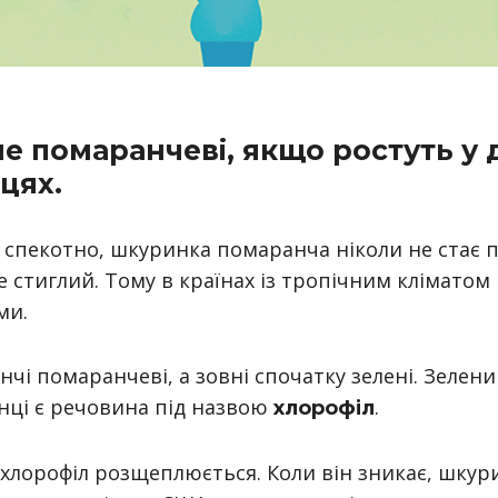
не помаранчеві, якщо ростуть у
цях.
ди спекотно, шкуринка помаранча ніколи не стає
е стиглий. Тому в країнах із тропічним кліматом
ми.
нчі помаранчеві, а зовні спочатку зелені. Зелен
инці є речовина під назвою
.
хлорофіл
хлорофіл розщеплюється. Коли він зникає, шкур