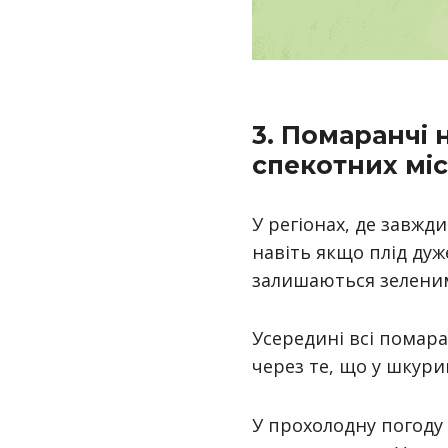
3. Помаранчі 
спекотних міс
У регіонах, де завж
навіть якщо плід дуж
залишаються зелени
Усередині всі помара
через те, що у шкур
У прохолодну погоду 