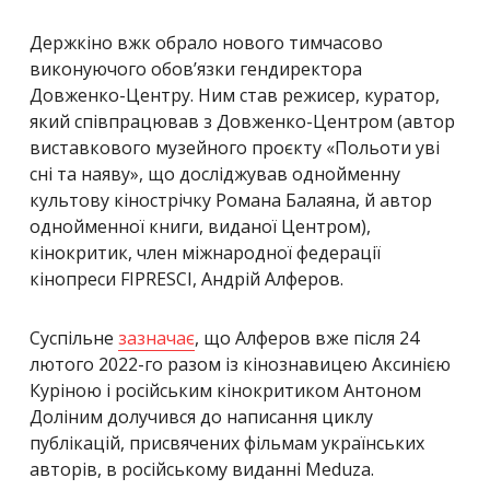
Держкіно вжк обрало нового тимчасово
виконуючого обов’язки гендиректора
Довженко-Центру. Ним став режисер, куратор,
який співпрацював з Довженко-Центром (автор
виставкового музейного проєкту «Польоти уві
сні та наяву», що досліджував однойменну
культову кінострічку Романа Балаяна, й автор
однойменної книги, виданої Центром),
кінокритик, член міжнародної федерації
кінопреси FIPRESCI, Андрій Алферов.
Суспільне
зазначає
, що Алферов вже після 24
лютого 2022-го разом із кінознавицею Аксинією
Куріною і російським кінокритиком Антоном
Доліним долучився до написання циклу
публікацій, присвячених фільмам українських
авторів, в російському виданні Meduza.