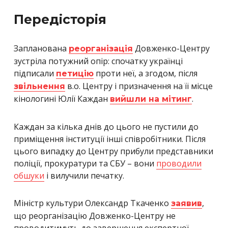
Передісторія
Запланована
Довженко-Центру
реорганізація
зустріла потужний опір: спочатку українці
підписали
проти неї, а згодом, після
петицію
в.о. Центру і призначення на її місце
звільнення
кінологині Юлії Каждан
.
вийшли на мітинг
Каждан за кілька днів до цього не пустили до
приміщення інституції інші співробітники. Після
цього випадку до Центру прибули представники
поліції, прокуратури та СБУ – вони
проводили
обшуки
і вилучили печатку.
Міністр культури Олександр Ткаченко
,
заявив
що реорганізацію Довженко-Центру не
проводитимуть до завершення експертної