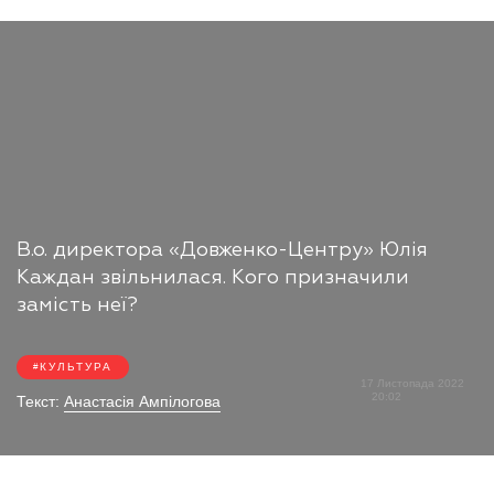
В.о. директора «Довженко-Центру» Юлія
Каждан звільнилася. Кого призначили
замість неї?
КУЛЬТУРА
17 Листопада 2022
20:02
Текст:
Анастасія Ампілогова