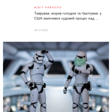
СВІТ НАВКОЛО
Таврував, морив голодом та ґвалтував: у
США закінчився судовий процес над …
28.10.2020