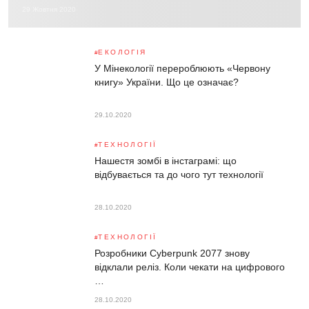
29 Жовтня 2020
ЕКОЛОГІЯ
У Мінекології перероблюють «Червону
книгу» України. Що це означає?
29.10.2020
ТЕХНОЛОГІЇ
Нашестя зомбі в інстаграмі: що
відбувається та до чого тут технології
28.10.2020
ТЕХНОЛОГІЇ
Розробники Cyberpunk 2077 знову
відклали реліз. Коли чекати на цифрового
…
28.10.2020