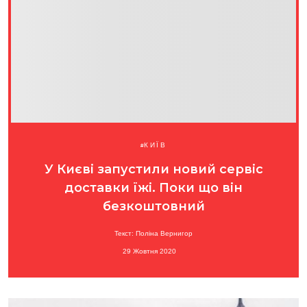
КИЇВ
У Києві запустили новий сервіс
доставки їжі. Поки що він
безкоштовний
Текст: Поліна Вернигор
29 Жовтня 2020