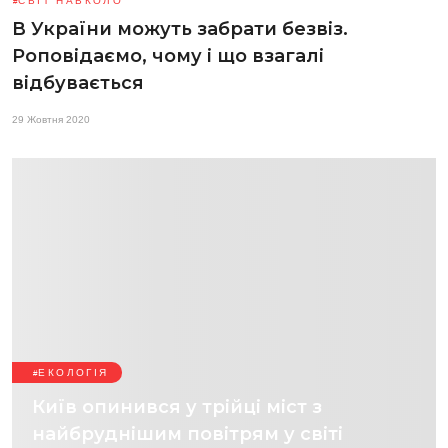
СВІТ НАВКОЛО
В України можуть забрати безвіз.
Роповідаємо, чому і що взагалі
відбувається
29 Жовтня 2020
ЕКОЛОГІЯ
Київ опинився у трійці міст з
найбруднішим повітрям у світі