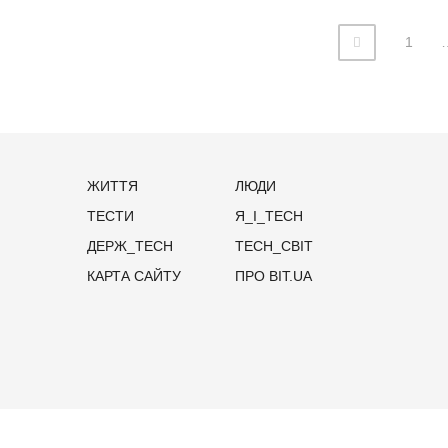
1
ЖИТТЯ
ЛЮДИ
ТЕСТИ
Я_І_TECH
ДЕРЖ_TECH
TECH_СВІТ
КАРТА САЙТУ
ПРО BIT.UA