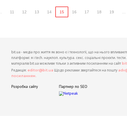
…
11
12
13
14
15
16
17
18
19
…
bit.ua - медіа про життя як воно є і технології, що на нього впливают
платформі: я і tech. наукпоп. культура. секс. соціальні проєкти. тест
матеріалів bit.ua можливе тільки з активним посиланням на сайт
bi
Редакція:
Щодо реклами звертайтеся на пошту
editor@bit.ua
adv@
посиланням.
Розробка сайту
Партнер по SEO