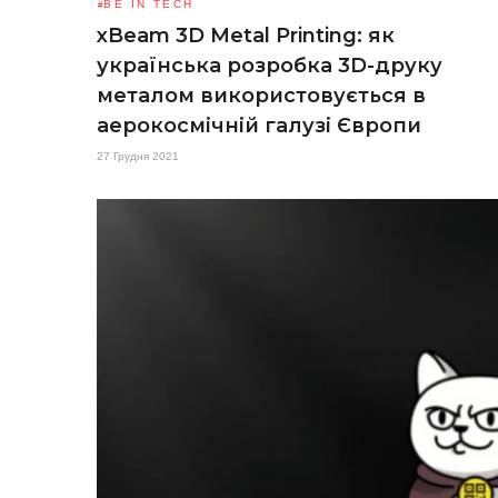
BE IN TECH
xBeam 3D Metal Printing: як
українська розробка 3D-друку
металом використовується в
аерокосмічній галузі Європи
27 Грудня 2021