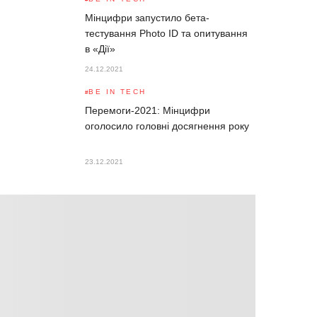
Мінцифри запустило бета-
тестування Photo ID та опитування
в «Дії»
24.12.2021
BE IN TECH
Перемоги-2021: Мінцифри
оголосило головні досягнення року
23.12.2021