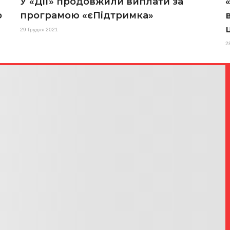
У «Дії» продовжили виплати за
о
програмою «єПідтримка»
29 Грудня 2021
2