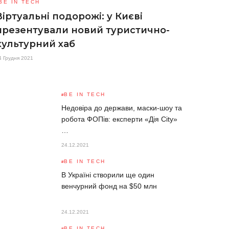
BE IN TECH
Віртуальні подорожі: у Києві
презентували новий туристично-
культурний хаб
4 Грудня 2021
BE IN TECH
Недовіра до держави, маски-шоу та
робота ФОПів: експерти «Дія City»
…
24.12.2021
BE IN TECH
В Україні створили ще один
венчурний фонд на $50 млн
24.12.2021
BE IN TECH