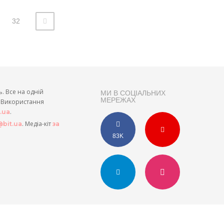
32
ь. Все на одній
МИ В СОЦІАЛЬНИХ
МЕРЕЖАХ
и. Використання
.
t.ua
. Медіа-кіт
bit.ua
за
83K