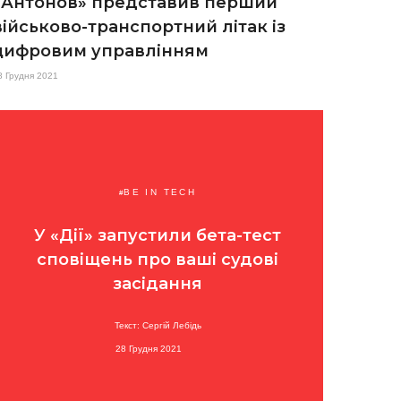
«Антонов» представив перший
військово-транспортний літак із
цифровим управлінням
8 Грудня 2021
BE IN TECH
У «Дії» запустили бета-тест
сповіщень про ваші судові
засідання
Текст: Сергій Лебідь
28 Грудня 2021