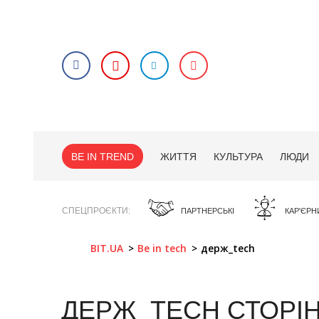
BE IN TREND
ЖИТТЯ
КУЛЬТУРА
ЛЮДИ
СПЕЦПРОЄКТИ
ПАРТНЕРСЬКІ
КАР'ЄРН
BIT.UA
Be in tech
держ_tech
ДЕРЖ_TECH
СТОРІ