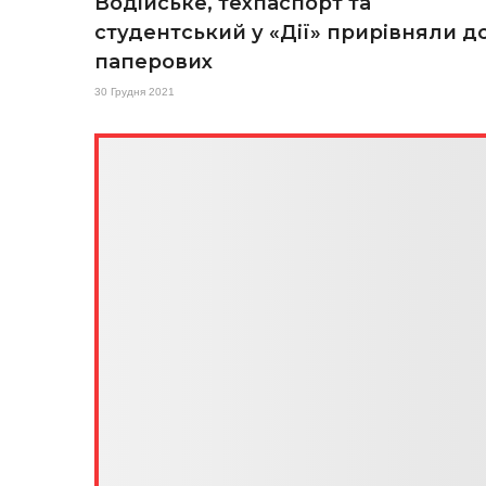
Водійське, техпаспорт та
студентський у «Дії» прирівняли д
паперових
30 Грудня 2021